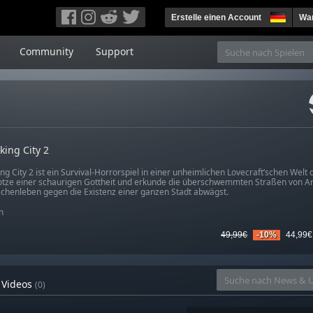
Erstelle einen Account
War
Community
Support
king City 2
ng City 2 ist ein Survival-Horrorspiel in einer unheimlichen Lovecraft’schen Welt
rotze einer schaurigen Gottheit und erkunde die überschwemmten Straßen von 
chenleben gegen die Existenz einer ganzen Stadt abwägst.
n
49,99€
-10%
44,99€
Videos
(0)