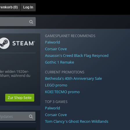
enkorb (
0
)
Log In
GAMESPLANET RECOMMENDS
Palworld
Corsair Cove
Assassin's Creed Black Flag Resynced
Gothic 1 Remake
 der wilden 1920er-
CURRENT PROMOTIONS
Arkham, während du
Bethesda's 40th Anniversary Sale
LEGO promo
KOEI TECMO promo
Zur Shop-Seite
TOP 3 GAMES
Palworld
Corsair Cove
Tom Clancy's Ghost Recon Wildlands