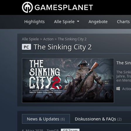
Highlights
Alle Spiele
Angebote
Charts
Alle Spiele
Action
The Sinking City 2
The Sinking City 2
PC
The Sin
The Sinki
Jahre. T
ein Mens
Actio
News & Updates
Diskussionen & FAQs
(6)
(2)
6. März 2025 – TomGP
GP Team