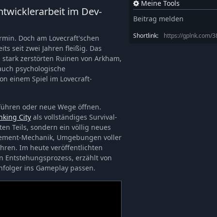
Meine Tools
ntwicklerarbeit im Dev-
Beitrag melden
Shortlink:
https://gplnk.com/
rmin. Doch am Lovecraft'schen
ts seit zwei Jahren fleißig. Das
, stark zerstörten Ruinen von Arkham,
 auch psychologische
n einem Spiel im Lovecraft-
 führen oder neue Wege öffnen.
nking City
als vollständiges Survival-
en Teils, sondern ein völlig neues
gement-Mechanik, Umgebungen voller
ren. Im heute veröffentlichten
en Entstehungsprozess, erzählt von
hfolger ins Gameplay passen.