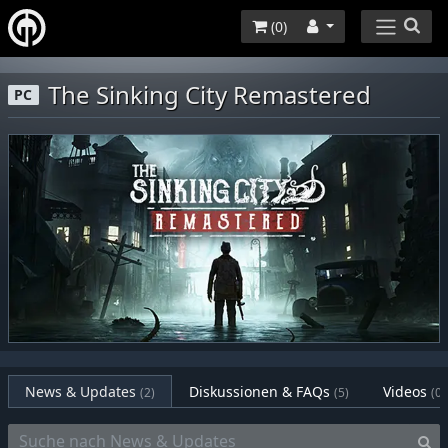
(
0
)
The Sinking City Remastered
PC
News & Updates
Diskussionen & FAQs
Videos
(2)
(5)
(0)