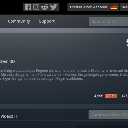
Erstelle einen Account
War
Community
Support
stein 3D
e Krieg wütet und das Regime plant, eine unaufhaltsame Mutantenarmee auf die
r Mission, die geheimen Pläne zu stehlen, wurden Sie gefangen genommen. Ent
hartigen Gängen und schießwütigen Regimesoldaten.
n
4,99€
-71%
1,47€
Videos
(1)