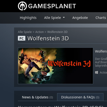
Highlights
Alle Spiele
Angebote
Charts
Alle Spiele
Action
Wolfenstein 3D
Wolfenstein 3D
PC
Wolfen
Der Groß
Auf Ihre
labyrint
Actio
News & Updates
Diskussionen & FAQs
(0)
(0)