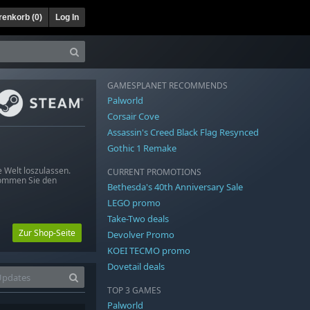
enkorb (
0
)
Log In
GAMESPLANET RECOMMENDS
Palworld
Corsair Cove
Assassin's Creed Black Flag Resynced
Gothic 1 Remake
 Welt loszulassen.
CURRENT PROMOTIONS
kommen Sie den
Bethesda's 40th Anniversary Sale
LEGO promo
Take-Two deals
Zur Shop-Seite
Devolver Promo
KOEI TECMO promo
Dovetail deals
TOP 3 GAMES
Palworld