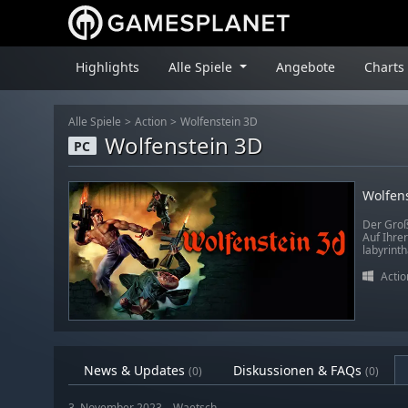
Highlights
Alle Spiele
Angebote
Charts
Alle Spiele
Action
Wolfenstein 3D
Wolfenstein 3D
PC
Wolfen
Der Groß
Auf Ihre
labyrint
Actio
News & Updates
Diskussionen & FAQs
(0)
(0)
3. November 2023 – Waetsch