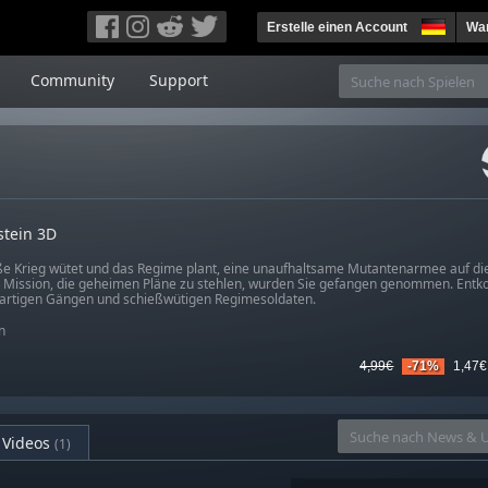
Erstelle einen Account
War
Community
Support
stein 3D
e Krieg wütet und das Regime plant, eine unaufhaltsame Mutantenarmee auf die
r Mission, die geheimen Pläne zu stehlen, wurden Sie gefangen genommen. Ent
hartigen Gängen und schießwütigen Regimesoldaten.
n
4,99€
-71%
1,47€
Videos
(1)