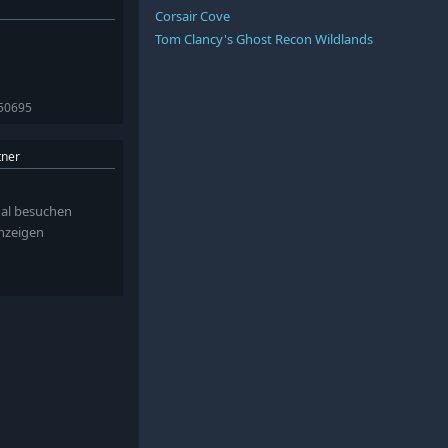
Corsair Cove
Tom Clancy's Ghost Recon Wildlands
350695
tner
al besuchen
anzeigen