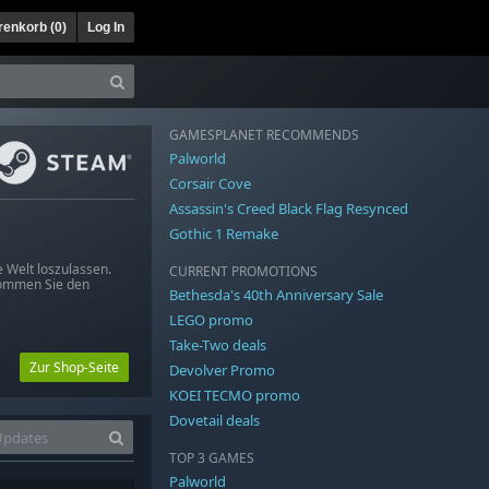
enkorb (
0
)
Log In
GAMESPLANET RECOMMENDS
Palworld
Corsair Cove
Assassin's Creed Black Flag Resynced
Gothic 1 Remake
 Welt loszulassen.
CURRENT PROMOTIONS
kommen Sie den
Bethesda's 40th Anniversary Sale
LEGO promo
Take-Two deals
Zur Shop-Seite
Devolver Promo
KOEI TECMO promo
Dovetail deals
TOP 3 GAMES
Palworld