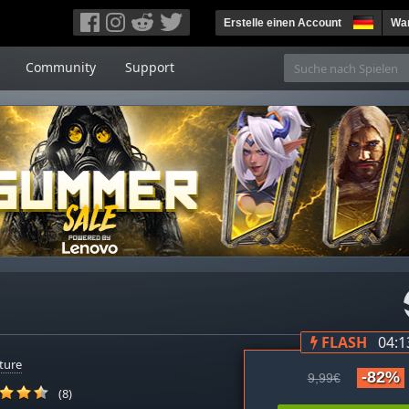
Erstelle einen Account
War
Community
Support
FLASH
04:1
ture
-82%
9,99€
(8)