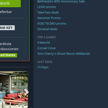
Bethesda's 40th Anniversary Sale
nkorb
LEGO promo
ieferbar
Take-Two deals
Devolver Promo
KOEI TECMO promo
EAM KEY
Dovetail deals
TOP 3 GAMES
Palworld
rkliste
Corsair Cove
skussionen
Tom Clancy's Ghost Recon Wildlands
ted States
LAST SEEN
15 Days