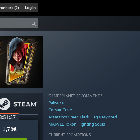
enkorb (
0
)
Log In
GAMESPLANET RECOMMENDS
Palworld
Corsair Cove
3:51:27
Assassin's Creed Black Flag Resynced
MARVEL Tōkon: Fighting Souls
1,78€
CURRENT PROMOTIONS