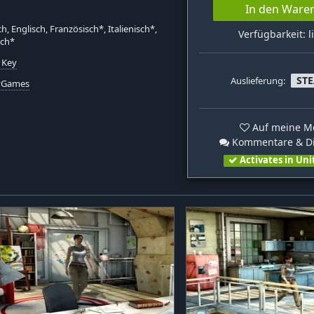
In den Ware
h, Englisch, Französisch*, Italienisch*,
Verfügbarkeit: l
sch*
 Key
ST
Auslieferung:
yGames
Auf meine Me
Kommentare & Di
Activates in Uni