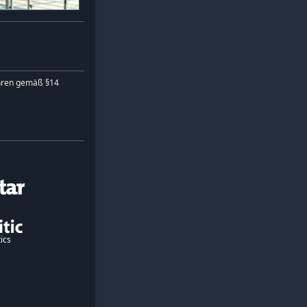
hren gemäß §14
ics