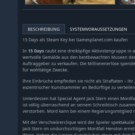
BESCHREIBUNG
SYSTEMVORAUSSETZUNGEN
15 Days als Steam Key bei Gamesplanet.com kaufen
In
15 Days
raubt eine dreiköpfige Aktivistengruppe in 
wertvolle Gemälde aus den bestbewachten Museen der
Auftraggeber zu verkaufen. Die Millionenerlöse spend
für wohltätige Zwecke.
Ihre Einbrüche empfinden sie nicht als Straftaten – ihr 
exzentrischer Kunstsammler an Bedürftige zu verteilen
Unterdessen hat Special Agent Jack Stern einen Mordfa
ist völlig überraschend an seinem Schreibtisch zusa
verstorben. Mord kann bei einem Regierungsmitglied 
Mit der Verschwörerclique wird der Spieler spektakulä
Jack Stern im undurchsichtigen Mordfall Henston ermit
Wege. Haben die jungen Kunsträuber etwas mit dem To