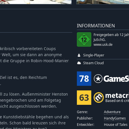
INFORMATIONEN
Freigegeben ab 12 Ja
JuSchG.
www.usk.de
akribisch vorbereiteten Coups
 Welt, um sie dann an anonyme
Single-Player
et die Gruppe in Robin-Hood-Manier
Steam Cloud
78
Ziel ist es, den Reichtum
.
ll zu lösen. Außenminister Henston
63
mmengebrochen und am Folgetag
Based on 6 crit
nicht ausgeschlossen werden.
Genre:
Adventure
re Kunstdiebstähle begehen und als
Publisher:
HandyGames
teln. Schon bald kreuzen sich ihre
Entwickler:
House of Tales
d des Ministers zu tun?