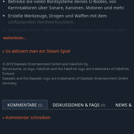
Betreibe die vielen Bordsysteme deines U-Bootes, von
Kernreaktoren über Sonare, Kanonen, Motoren und mehr.
Erstelle Werkzeuge, Drogen und Waffen mit dem
umfassenden Handwerkssystem.
Navigiere durch gefährliche Umgebungen und fliehe oder
kämpfe gegen die Kreaturen, denen du begegnest.
weiterlesen…
Erkunde außerirdische Ruinen und zerstörte U-Boote, um
seltene und mächtige Artefakte und Ressourcen zu
» So aktiviert man ein Steam Spiel
entdecken.
© 2019 Daedalic Entertainment GmbH and FakeFish Oy.
Entfessle deine Kreativität mit dem U-Boot-Editor, dem
Barotrauma, its logo, FakeFish and the FakeFish logo are trademarks of FakeFish,
Charakter- und Verfahrensanimations-Editor, dem
Finland.
Verfahrensstufen-Editor und den Sprite- und Partikel-
Daedalic and the Daedalic logo are trademarks of Daedalic Entertainment GmbH,
Editoren. Teile und entdecke Mods direkt über den Steam
Germany.
Workshop.
KOMMENTARE
DISKUSSIONEN & FAQS
NEWS & 
(0)
(0)
» Kommentar schreiben