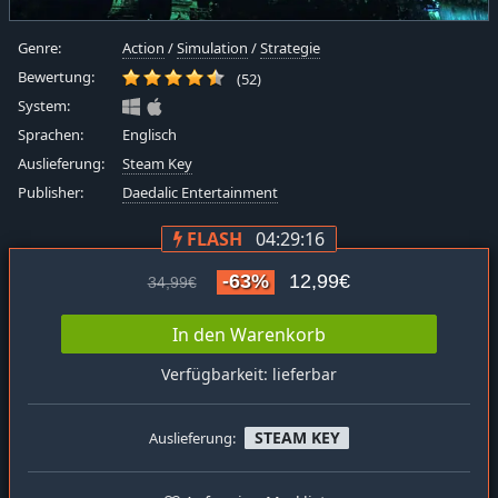
Genre:
Action
/
Simulation
/
Strategie
Bewertung:
(52)
System:
Sprachen:
Englisch
Auslieferung:
Steam Key
Publisher:
Daedalic Entertainment
FLASH
04:29:15
-63%
12,99€
34,99€
In den Warenkorb
Verfügbarkeit: lieferbar
STEAM KEY
Auslieferung: