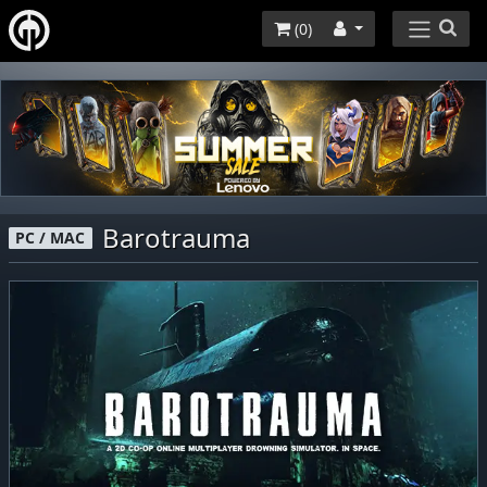
(
0
)
Barotrauma
PC / MAC