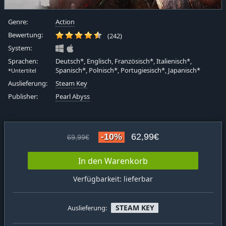
Genre:
Action
Bewertung:
(242)
System:
Sprachen:
Deutsch*, Englisch, Französisch*, Italienisch*,
Spanisch*, Polnisch*, Portugiesisch*, Japanisch*
*Untertitel
Auslieferung:
Steam Key
Publisher:
Pearl Abyss
-10%
62,99€
69,99€
In den Warenkorb
Verfügbarkeit: lieferbar
STEAM KEY
Auslieferung: