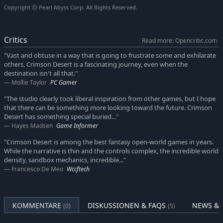
Copyright ⓒ Pearl Abyss Corp. All Rights Reserved.
Auf einer erbarmungslosen Reise, in der eine einzige
Entscheidung über Euer Schicksal bestimmt, liegt es an Euch,
mit einer Vielzahl von Waffen und Fähigkeiten Euren Eigenen
Critics
Read more: Opencritic.com
Kampfstil zu formen – und stetig stärker zu werden.
"Vast and obtuse in a way that is going to frustrate some and exhilarate
Der Beginn des Schicksals
others, Crimson Desert is a fascinating journey, even when the
destination isn't all that."
In Pailune auf dem Kontinent Pywel herrscht ein zerbrechliches
Mollie Taylor
PC Gamer
Gleichgewicht zwischen verschiedenen Mächten.
"The studio clearly took liberal inspiration from other games, but I hope
An Kliffs Seite standen stets seine Kameraden Oongka, Yann
that there can be something more looking toward the future. Crimson
und Naira – treue Mitglieder der Graumähnenbande.
Desert has something special buried..."
Hayes Madsen
Game Informer
Doch diese fragile Balance wurde durch den Überfall der
"Crimson Desert is among the best fantasy open-world games in years.
Schwarzbären jäh zerstört.
While the narrative is thin and the controls complex, the incredible world
density, sandbox mechanics, incredible..."
Manche kämpften, um zu beschützen, andere, um zu rauben.
Francesco De Meo
Wccftech
Im Kampf gegen die Schwarzbären fallen Kliffs Kameraden
einer nach dem anderen.
Schließlich werden Kliff und die Graumähnen nach einem
KOMMENTARE
DISKUSSIONEN & FAQS
NEWS & 
(0)
(5)
erbitterten Gefecht mit Myurdin, dem Anführer der
Schwarzbären, auseinandergerissen.