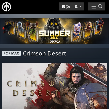
(
0
)
Crimson Desert
PC / MAC