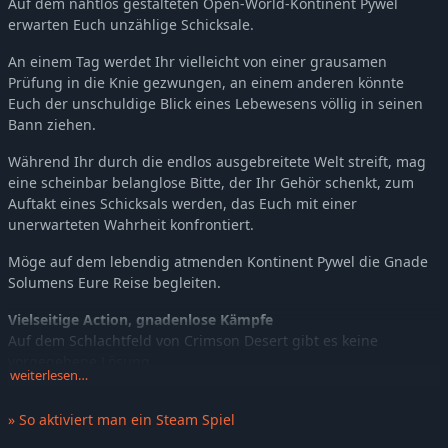
Auf dem nahtlos gestalteten Open-World-Kontinent Pywel
erwarten Euch unzählige Schicksale.
An einem Tag werdet Ihr vielleicht von einer grausamen
Prüfung in die Knie gezwungen, an einem anderen könnte
Euch der unschuldige Blick eines Lebewesens völlig in seinen
Bann ziehen.
Während Ihr durch die endlos ausgebreitete Welt streift, mag
eine scheinbar belanglose Bitte, der Ihr Gehör schenkt, zum
Auftakt eines Schicksals werden, das Euch mit einer
unerwarteten Wahrheit konfrontiert.
Möge auf dem lebendig atmenden Kontinent Pywel die Gnade
Solumens Eure Reise begleiten.
Vielseitige Action, gnadenlose Kämpfe
Auf dem Schlachtfeld von Crimson Desert gibt es keine
vorgegebene Lösung.
weiterlesen…
Neben dem Kampf mit Schwert, Speer und Bogen könnt Ihr
Eure Fähigkeiten perfektionieren oder verschiedene Elemente
» So aktiviert man ein Steam Spiel
kombinieren, um noch größere Macht zu entfesseln.