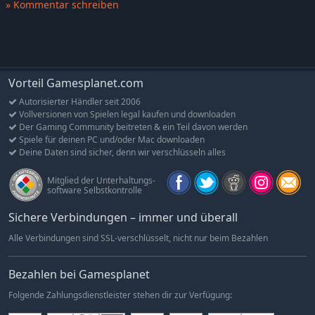
» Kommentar schreiben
Der Beginn einer neuen Reise
Kliff brennt die Namen seiner gefallenen Kameraden tief in
sein Herz und schwört, die zerstörte Graumähnenbande
wiederaufzubauen und Rache an den Schwarzbären zu
Vorteil Gamesplanet.com
nehmen.
Autorisierter Händler seit 2006
Doch auf diesem Weg begegnet er jenen, die die Ordnung des
Vollversionen von Spielen legal kaufen und downloaden
Kontinents zu stürzen versuchen –
Der Gaming Community beitreten & ein Teil davon werden
Spiele für deinen PC und/oder Mac downloaden
und stößt auf eine neue Mission, von der er bislang nichts
Deine Daten sind sicher, denn wir verschlüsseln alles
ahnte.
Mitglied der Unterhaltungs-
software Selbstkontrolle
Sichere Verbindungen – immer und überall
Alle Verbindungen sind SSL-verschlüsselt, nicht nur beim Bezahlen
Bezahlen bei Gamesplanet
Folgende Zahlungsdienstleister stehen dir zur Verfügung: