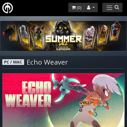
(
0
)
Echo Weaver
PC / MAC