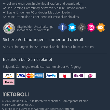
Die Schleife kann nur von einem Experten durchbrochen
Vollversionen von Spielen legal kaufen und downloaden
werden. Zum Glück hast du alle Zeit der Welt, um deine
Der Gaming Community beitreten & ein Teil davon werden
Sprungkünste zu verfeinern.
Spiele für deinen PC und/oder Mac downloaden
Deine Daten sind sicher, denn wir verschlüsseln alles
Utopie zerfallen
Die Kongregation erforschte die Sterne auf der Suche nach
Mitglied der Unterhaltungs-
dem Paradies – und fand etwas anderes.
software Selbstkontrolle
Sichere Verbindungen – immer und überall
Alle Verbindungen sind SSL-verschlüsselt, nicht nur beim Bezahlen
Bezahlen bei Gamesplanet
Folgende Zahlungsdienstleister stehen dir zur Verfügung:
© 2026 Metaboli SAS. Alle Rechte vorbehalten. Gamesplanet ist eine
Marke von Metaboli SAS.
Alle Preise inklusive Mehrwertsteuer (sofern zutreffend).