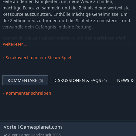
Feile an deinen Fähigkeiten, um neue Wege zu finden,
mächtige Echos zu sammeln und die Zeit als deine wertvollste
Ressource auszunutzen. Enthülle mächtige Geheimnisse, um
die Zeitlinie neu zu formen und die Schleife zu meistern – und
verwandle dein Gefängnis in deine Rettung.
Kannst du die Zeit selbst meistern, um den perfekten Pfad
durch eine Welt zu finden, die dich vernichten will?
weiterlesen…
Kannst du die Zeit selbst meistern...
» So aktiviert man ein Steam Spiel
Features
Zeit ist Währung
KOMMENTARE
DISKUSSIONEN & FAQS
NEWS & 
(0)
(0)
Die Schleife selbst ist eine verbrauchbare Ressource:
Sammle Objekte, um sie zu verlängern, und nutze sie dann,
» Kommentar schreiben
um Tore zu öffnen, dich zu heilen, zu handeln und mehr.
Geheimnisse sind Ausrüstung
Keine Upgrades, keine Freischaltungen – nur Geheimnisse.
Im MetroidBRAINia kannst du bereits alles, du weißt nur
noch nicht wie.
Vorteil Gamesplanet.com
Präzision = Perfektion
Autorisierter Händler seit 2006