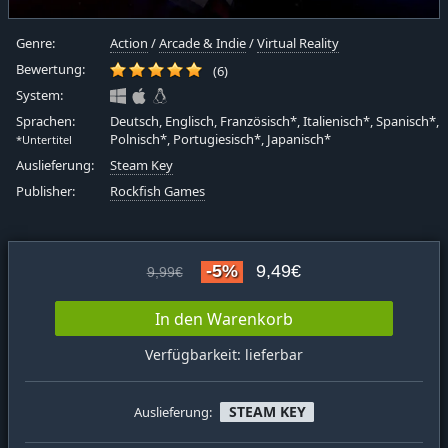
Genre:
Action
/
Arcade & Indie
/
Virtual Reality
Bewertung:
(6)
System:
Sprachen:
Deutsch, Englisch, Französisch*, Italienisch*, Spanisch*,
Polnisch*, Portugiesisch*, Japanisch*
*Untertitel
Auslieferung:
Steam Key
Publisher:
Rockfish Games
-5%
9,49€
9,99€
In den Warenkorb
Verfügbarkeit: lieferbar
STEAM KEY
Auslieferung: