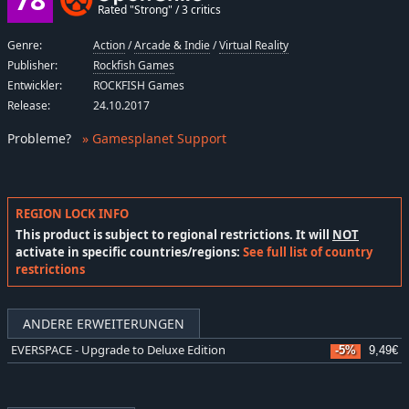
Rated "Strong" / 3 critics
Genre:
Action
/
Arcade & Indie
/
Virtual Reality
Publisher:
Rockfish Games
Entwickler:
ROCKFISH Games
Release:
24.10.2017
Probleme
?
» Gamesplanet Support
REGION LOCK INFO
This product is subject to regional restrictions. It will
NOT
activate in specific countries/regions:
See full list of country
restrictions
ANDERE ERWEITERUNGEN
EVERSPACE - Upgrade to Deluxe Edition
-5%
9,49€