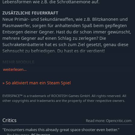
Lebensformen wie z.B. die Schrottanemone auf.
ZUSÄTZLICHE FEUERKRAFT
Neue Primär- und Sekundärwaffen, wie z.B. Blitzkanonen und
Plasmawerfer, sorgen für anhaltenden Spaß beim gepflegten
Entsorgen deiner Gegner. Hast du dir schon immer gewünscht,
mehrere Gegner auf einen Schlag zu zerlegen? Die
Suchraketenbatterie hat es sich zum Ziel gesetzt, genau diese
Sehnsucht zu befriedigen. Du hast es dir verdient!
MEHR MODULE
EMP- und Holo-Generatoren? Drohnenzerleger? Aber ja!
weiterlesen…
Tonnenweise neue Module und Gadgets machen das
Überleben im Cluster 34... so schwer wie bisher. Aber noch
» So aktiviert man ein Steam Spiel
unterhaltsamer.
EVERSPACE™ is a trademark of ROCKFISH Games GmbH. All rights reserved. All
DER LETZTE SCHLIFF
other copyrights and trademarks are the property of their respective owners.
Wenn du nicht zu sehr mit dem Sterben beschäftigt bist, lohnt
sich vielleicht ein Besuch einer der neuen G&B Fabriken. Hier
kannst du dein Schiff mit mächtigen Upgrades ausrüsten,
Critics
Read more: Opencritic.com
Ressourcen umwandeln und dein unvermeidliches Schicksal
durch kostenlose Reparaturen noch ein wenig hinauszögern.
"Encounters makes this already great space shooter even better."