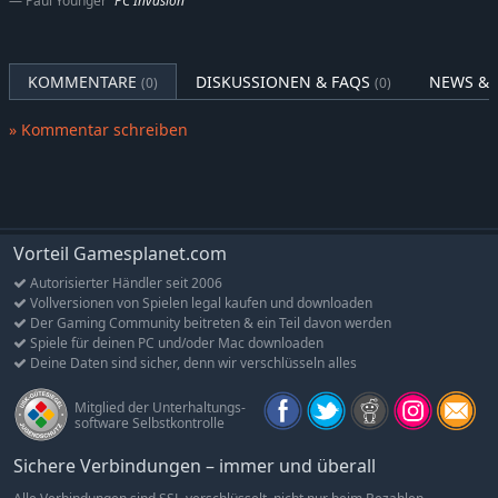
Paul Younger
PC Invasion
ABER HALT! DAS IST NOCH NICHT ALLES!
Wenn dir die einfachen Schiffsfarben zu öde sind, warum
fliegst du dann nicht mit einer der neuen modischen
KOMMENTARE
DISKUSSIONEN & FAQS
NEWS & 
(0)
(0)
Lackierungen? Und als wenn das Spiel nicht schon
anspruchsvoll genug wäre: Neue Achievements gibt es auch.
» Kommentar schreiben
Wir wünschen allen Piloten eine fröhliche Jagd!
Vorteil Gamesplanet.com
Autorisierter Händler seit 2006
Vollversionen von Spielen legal kaufen und downloaden
Der Gaming Community beitreten & ein Teil davon werden
Spiele für deinen PC und/oder Mac downloaden
Deine Daten sind sicher, denn wir verschlüsseln alles
Mitglied der Unterhaltungs-
software Selbstkontrolle
Sichere Verbindungen – immer und überall