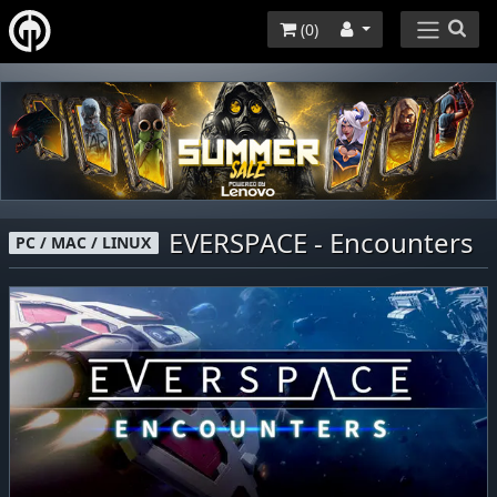
(
0
)
EVERSPACE - Encounters
PC / MAC / LINUX