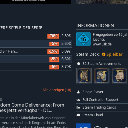
INFORMATIONEN
ERE SPIELE DER SERIE
Freigegeben ab 16 Ja
-70%
2,39€
JuSchG.
-5%
5,69€
www.usk.de
Kingdom Come: Deliverance - The Amorous Adventures of Bold Sir Hans Capon
-15%
5,09€
Steam Deck:
Spielbar
-5%
5,69€
82 Steam Achievements
-5%
3,79€
Alle anzeigen (18)
Single-Player
Full Controller Support
18
dom Come Deliverance: From
Steam Trading Cards
es jetzt verfügbar - DL...
Steam Cloud
teuer in der Mittelalterwelt von Kingdom
iverance sind noch längst nicht am Ende.
r Warhorse Studios hat heute den From the