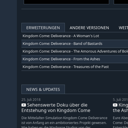
ERWEITERUNGEN
ANDERE VERSIONEN
WEIT
Kingdom Come: Deliverance - A Woman's Lot
Kingdom Come: Deliverance - Band of Bastards
Kingdom Come: Deliverance - From the Ashes
Kingdom Come: Deliverance - Treasures of the Past
NEWS & UPDATES
25. Juli 2018
5. Juli 20
Sehenswerte Doku über die
King
Entstehung von Kingdom Come
the Ash
Deliver...
Die Mittelalter-Simulation Kingdom Come Deliverance
Eure Aben
ist von Anfang an ein ambitioniertes Projekt gewesen.
Come: Del
Wie haben es die Warhorse Studios von der
Entwickle