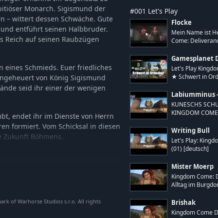
bitiöser Monarch. Sigismund der
#001 Let's Play
n – wittert dessen Schwäche. Gute
Flocke
und entführt seinen Halbbruder.
Mein Name ist H
as Reich auf seinen Raubzügen
Come: Deliveranc
Gamesplanet 
n eines Schmieds. Euer friedliches
Let's Play Kingd
 angeheuert von König Sigismund
★ Schwert in Ord.
tände seid ihr einer der wenigen
Labiumminus -
KUNESCHS SCHUL
KINGDOM COME D
bt, endet ihr im Dienste von Herrn
en formiert. Vom Schicksal in diesen
Writing Bull
ie Zukunft Böhmens.
Let's Play: King
(01) [deutsch]
Mister Moerp
svolle Burgen und weitläufige Felder
Kingdom Come: D
Alltag im Burgdo
dliche Weise und tragt die
k of Warhorse Studios s.r.o. All rights
Brishak
Kingdom Come De
rstohlenheit – wählt eure Waffen,