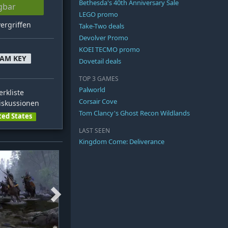
Bethesda's 40th Anniversary Sale
gbar
LEGO promo
ergriffen
Take-Two deals
Devolver Promo
KOEI TECMO promo
EAM KEY
Dovetail deals
TOP 3 GAMES
Palworld
rkliste
Corsair Cove
skussionen
Tom Clancy's Ghost Recon Wildlands
ted States
LAST SEEN
Kingdom Come: Deliverance