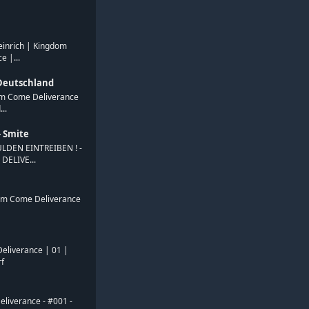
einrich | Kingdom
e |...
Deutschland
om Come Deliverance
..
 Smite
DEN EINTREIBEN ! -
ELIVE...
dom Come Deliverance
eliverance | 01 |
rf
liverance - #001 -