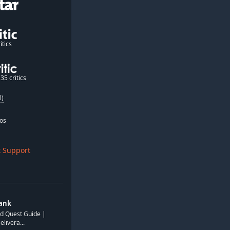
itics
35 critics
l)
os
 Support
ank
d Quest Guide |
ivera...