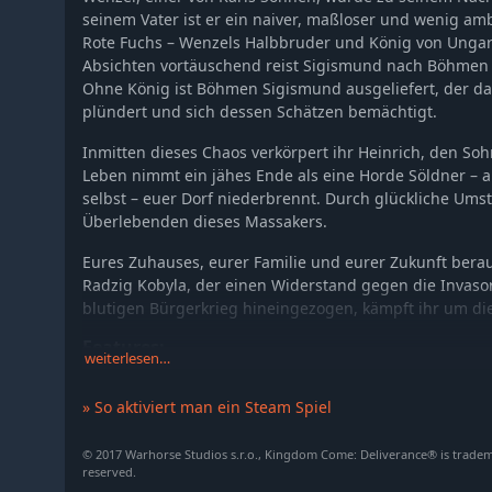
seinem Vater ist er ein naiver, maßloser und wenig am
Rote Fuchs – Wenzels Halbbruder und König von Ungar
Absichten vortäuschend reist Sigismund nach Böhmen 
Ohne König ist Böhmen Sigismund ausgeliefert, der d
plündert und sich dessen Schätzen bemächtigt.
Inmitten dieses Chaos verkörpert ihr Heinrich, den Soh
Leben nimmt ein jähes Ende als eine Horde Söldner –
selbst – euer Dorf niederbrennt. Durch glückliche Ums
Überlebenden dieses Massakers.
Eures Zuhauses, eurer Familie und eurer Zukunft berau
Radzig Kobyla, der einen Widerstand gegen die Invasor
blutigen Bürgerkrieg hineingezogen, kämpft ihr um d
Features:
weiterlesen…
Riesige, realistische und offene Spielwelt: Eindruck
» So aktiviert man ein Steam Spiel
in atemberaubender High-End Grafik.
Nichtlineare Geschichte: Löst Quests auf unterschie
© 2017 Warhorse Studios s.r.o., Kingdom Come: Deliverance® is trademar
Konsequenzen eurer Entscheidungen.
reserved.
Fordernde Kämpfe: Ob Fernkampf, Nahkampf oder Ve