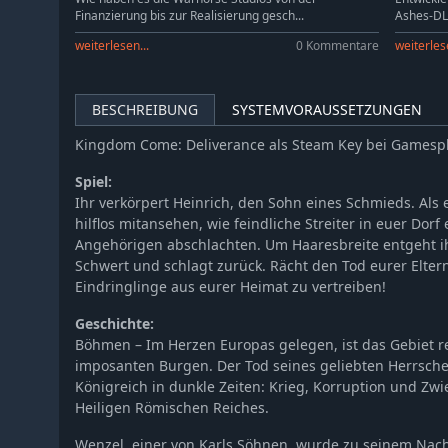
Finanzierung bis zur Realisierung gesch...
Ashes-DLC
weiterlesen...
0 Kommentare
weiterlese
BESCHREIBUNG
SYSTEMVORAUSSETZUNGEN
Kingdom Come: Deliverance als Steam Key bei Gamesp
Spiel:
Ihr verkörpert Heinrich, den Sohn eines Schmieds. Als 
hilflos mitansehen, wie feindliche Streiter in euer Dor
Angehörigen abschlachten. Um Haaresbreite entgeht ihr
Schwert und schlagt zurück. Rächt den Tod eurer Eltern
Eindringlinge aus eurer Heimat zu vertreiben!
Geschichte:
Böhmen – Im Herzen Europas gelegen, ist das Gebiet re
imposanten Burgen. Der Tod seines geliebten Herrschers
Königreich in dunkle Zeiten: Krieg, Korruption und Zwi
Heiligen Römischen Reiches.
Wenzel, einer von Karls Söhnen, wurde zu seinem Nach