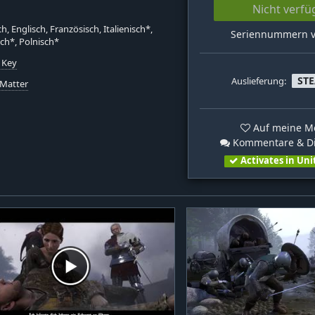
Nicht verfü
h, Englisch, Französisch, Italienisch*,
Seriennummern v
ch*, Polnisch*
 Key
ST
Auslieferung:
 Matter
Auf meine Me
Kommentare & Di
Activates in Uni