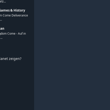
lz...
Games & History
om Come Deliverance
..
han
ngdom Come - Auf in
..
planet zeigen?