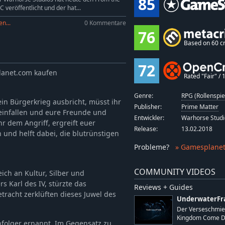
85
 veröffentlicht und der hat...
n...
0 Kommentare
76
Based on 60 cr
72
lanet.com kaufen
Rated "Fair" / 1
Genre:
RPG (Rollenspie
ein Bürgerkrieg ausbricht, müsst ihr
Publisher:
Prime Matter
f einfallen und eure Freunde und
Entwickler:
Warhorse Studi
 dem Angriff, ergreift euer
Release:
13.02.2018
 und helft dabei, die blutrünstigen
Probleme
?
» Gamesplanet
COMMUNITY VIDEOS
ich an Kultur, Silber und
 Karl des IV, stürzte das
Reviews + Guides
etracht zerklüften dieses Juwel des
UnderwaterFr
Der Verseschmie
Kingdom Come Del
folger ernannt. Im Gegensatz zu