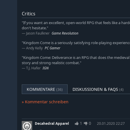
vollführt dutzende einzigartiger Kombos und kämpft
genauso aufregend sind, wie gnadenlos.
Critics
Charakterentwicklung: Verbessert eure Fähigkeiten, v
"If you want an excellent, open-world RPG that feels like a hard
Ausrüstung her oder verbessert diese.
don't hesitate."
Dynamische Welt: Eure Handlungen wirken sich auf
Jason Faulkner
Game Revolution
Kämpft, stehlt, verführt, droht, überredet oder best
"Kingdom Come is a seriously satisfying role-playing experience 
ganz bei euch.
Andy Kelly
PC Gamer
Historisch korrekt: Trefft auf echte historische Char
"Kingdom Come: Deliverance is an RPG that does the medieval er
und der Optik des mittelalterlichen Böhmens.
story and strong realistic combat."
T.J. Hafer
IGN
KOMMENTARE
DISKUSSIONEN & FAQS
(36)
(4)
» Kommentar schreiben
1
0
Decahedral Apparel
20.01.2020 22:27