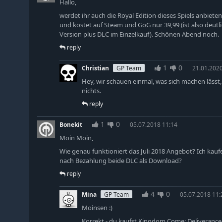
Hallo,
werdet ihr auch die Royal Edition dieses Spiels anbieten
und kostet auf Steam und GoG nur 39,99 (ist also deutl
Version plus DLC im Einzelkauf). Schönen Abend noch.
reply
1
0
Christian
GP Team
21.01.2020
Hey, wir schauen einmal, was sich machen lässt,
nichts.
reply
1
0
Bonekit
05.07.2018 11:14
Moin Moin,
Wie genau funktioniert das Juli 2018 Angebot? Ich kau
nach Bezahlung beide DLC als Download?
reply
4
0
Mina
GP Team
05.07.2018 11:
Moinsen :)
Korrekt - du kaufst Kingdom Come: Deliverance