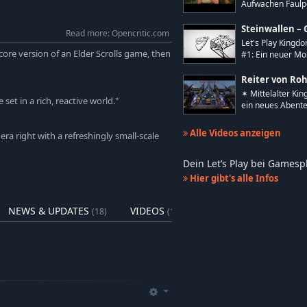
Aufwachen Faulpe
 euch durch Schlachten, die
Steinwallen – 
Read more: Opencritic.com
Let's Play Kingd
erdient neue Perks, stellt
core version of an Elder Scrolls game, then
#1: Ein neuer Mo.
 die Leute um euch herum aus.
Reiter von Ro
echt andere. Die Entscheidung liegt
✶ Mittelalter Ki
set in a rich, reactive world."
ein neues Abente.
aktere und erfreut euch des Flairs
Alle Videos anzeigen
a right with a refreshingly small-scale
Dein Let’s Play bei Games
Hier gibt's alle Infos
NEWS & UPDATES
VIDEOS
(18)
(18)