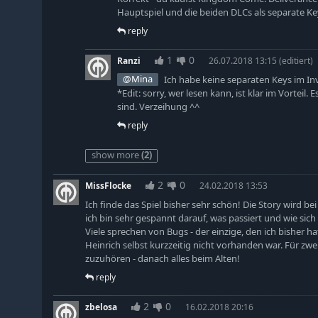
Hauptspiel und die beiden DLCs als separate Ke
reply
1
0
Ranzi
26.07.2018 13:15
(editiert)
@Mina
Ich habe keine separaten Keys im In
*Edit: sorry, wer lesen kann, ist klar im Vorteil.
sind. Verzeihung ^^
reply
show more
(2)
2
0
MissFlocke
24.02.2018 13:53
Ich finde das Spiel bisher sehr schön! Die Story wird be
ich bin sehr gespannt darauf, was passiert und wie sich
Viele sprechen von Bugs - der einzige, den ich bisher h
Heinrich selbst kurzzeitig nicht vorhanden war. Für zwe
zuzuhören - danach alles beim Alten!
reply
2
0
zbelosa
16.02.2018 20:16