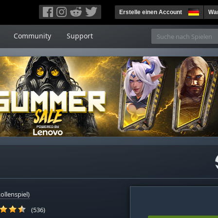
Erstelle einen Account
War
Community
Support
ollenspiel)
(536)