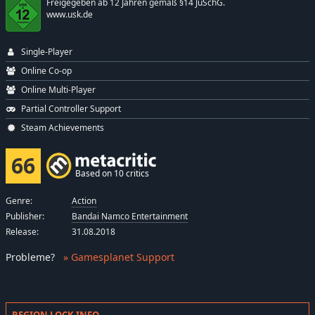
Freigegeben ab 12 Jahren gemäß §14 JuSchG.
www.usk.de
Single-Player
Online Co-op
Online Multi-Player
Partial Controller Support
Steam Achievements
66
Based on 10 critics
Genre:
Action
Publisher:
Bandai Namco Entertainment
Release:
31.08.2018
Probleme
?
» Gamesplanet Support