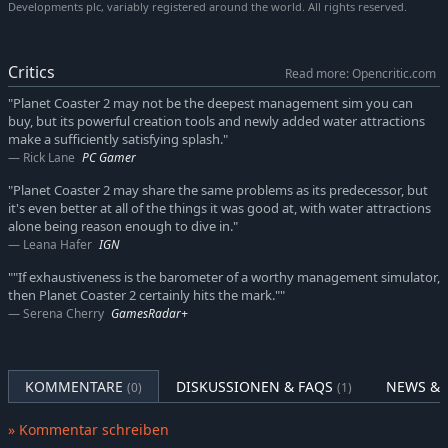
Developments plc, variably registered around the world. All rights reserved.
Kombiniere epische Wasser- und Achterbahn-Fahrgeschäfte:
Gestalte das ultimative Erlebnis für deine abenteuerlustigen
Gäste, indem du alles Stück für Stück selbst gestaltest. Baue
Critics
Read more: Opencritic.com
eine Vielzahl aufregender Achterbahnen und Fahrgeschäfte,
"Planet Coaster 2 may not be the deepest management sim you can
die garantiert Gänsehaut erzeugen. Gestalte ein nahtlos
buy, but its powerful creation tools and newly added water attractions
verbundenes Parkparadies voller glitzernder
make a sufficiently satisfying splash."
Schwimmbecken und gewundener Wasser-Rutschbahnen.
Rick Lane
PC Gamer
Erschaffe unvergessliche Erlebnisse: Verblüffe und
"Planet Coaster 2 may share the same problems as its predecessor, but
begeistere deine Gäste mit einem brandneuen Werkzeug,
it's even better at all of the things it was good at, with water attractions
der Event-Ablaufsteuerung, und lass deine Gäste das
alone being reason enough to dive in."
dramatische Flair echter Vergnügungsparks nacherleben.
Leana Hafer
IGN
Die ausgefeilte globale Beleuchtung lässt dich das
""If exhaustiveness is the barometer of a worthy management simulator,
Vergnügungsparkerlebnis mit atemberaubenden Bildern
then Planet Coaster 2 certainly hits the mark.""
und beeindruckender Realitätsnähe direkt zuhause
Serena Cherry
GamesRadar+
erfahren.
MEISTERHAFTES MANAGEMENT
KOMMENTARE
DISKUSSIONEN & FAQS
NEWS & 
(0)
(1)
Finde das Geheimnis des Erfolgs: Verwalte den Nervenkitzel
deiner Gäste ebenso wie die Finanzen – fülle deinen Park mit
» Kommentar schreiben
erstaunlichen Attraktionen, die effizient mit Energie versorgt