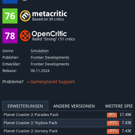
76
Based on 39 critics
78
Rated "Strong" / 51 critics
Genre:
Simulation
Publisher:
Frontier Developments
Entwickler:
Frontier Developments
Release:
06.11.2024
Probleme
?
» Gamesplanet Support
ERWEITERUNGEN
ANDERE VERSIONEN
WEITERE SPIEL
Planet Coaster 2: Parades Pack
-8%
17,49€
Planet Coaster 2: Toybox Pack
-43%
7,43€
Planet Coaster 2: Sorcery Pack
-43%
7,43€