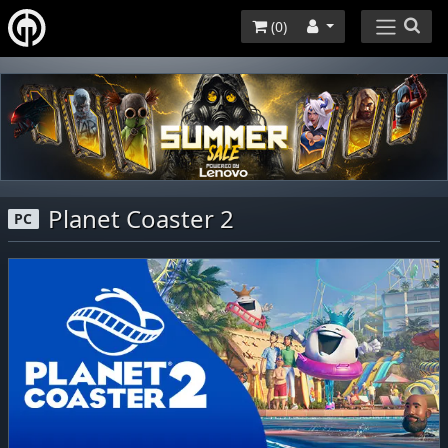
(
0
)
Planet Coaster 2
PC