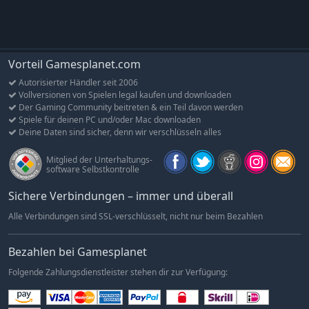
werden, und den entsprechenden Annehmlichkeiten, um
deine Bewertung zu verbessern und zum Vergnügungspark-
Meister zu werden.
Achte auf alles: Sorge für die Gesundheit, das Wohlergehen
Vorteil Gamesplanet.com
und die Zufriedenheit deiner Gäste, damit dein Park floriert.
Autorisierter Händler seit 2006
Mit den brandneuen Wasserparks wächst auch der Bedarf
Vollversionen von Spielen legal kaufen und downloaden
an schattigen Plätzen, Sonnencreme, Rettungsschwimmern,
Der Gaming Community beitreten & ein Teil davon werden
Umkleidekabinen und vielem mehr, um sicherzustellen, dass
Spiele für deinen PC und/oder Mac downloaden
jeder seinen schönsten Tag in und außerhalb der
Deine Daten sind sicher, denn wir verschlüsseln alles
Schwimmbecken erlebt.
Mitglied der Unterhaltungs-
Zufriedenheit garantiert: Nie war es einfacher, die Wünsche
software Selbstkontrolle
und Bedürfnisse deiner Gäste zu verstehen! Mit der neuen
Funktion „Heatmaps“ kannst du die Bedürfnisse des Parks
Sichere Verbindungen – immer und überall
auf einen Blick erfassen, bevor du tiefer in die Details
Alle Verbindungen sind SSL-verschlüsselt, nicht nur beim Bezahlen
eintauchst. Wähle einfach einen Gast, um zu sehen, wie er
und seine Gruppe deinen Themenpark genießen.
Bezahlen bei Gamesplanet
GETEILTE FREUDE IST DOPPELTE FREUDE
Folgende Zahlungsdienstleister stehen dir zur Verfügung:
Gemeinsam gestalten: Entfesselt eure kollektive Kreativität
im Sandbox-Modus. Arbeite abwechselnd mit Spielern