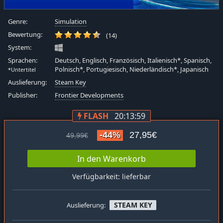
Genre:
Simulation
Bewertung:
(14)
System:
Sprachen:
Deutsch, Englisch, Französisch, Italienisch*, Spanisch,
Polnisch*, Portugiesisch, Niederländisch*, Japanisch
*Untertitel
Auslieferung:
Steam Key
Publisher:
Frontier Developments
FLASH
20:13:58
-44%
27,95€
49,99€
In den Warenkorb
Verfügbarkeit: lieferbar
STEAM KEY
Auslieferung: