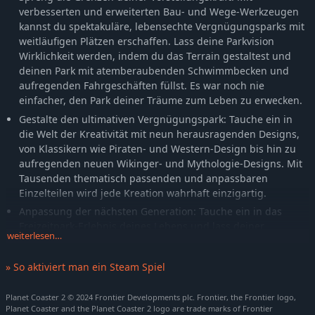
verbesserten und erweiterten Bau- und Wege-Werkzeugen
kannst du spektakuläre, lebensechte Vergnügungsparks mit
weitläufigen Plätzen erschaffen. Lass deine Parkvision
Wirklichkeit werden, indem du das Terrain gestaltest und
deinen Park mit atemberaubenden Schwimmbecken und
aufregenden Fahrgeschäften füllst. Es war noch nie
einfacher, den Park deiner Träume zum Leben zu erwecken.
Gestalte den ultimativen Vergnügungspark: Tauche ein in
die Welt der Kreativität mit neun herausragenden Designs,
von Klassikern wie Piraten- und Western-Design bis hin zu
aufregenden neuen Wikinger- und Mythologie-Designs. Mit
Tausenden thematisch passenden und anpassbaren
Einzelteilen wird jede Kreation wahrhaft einzigartig.
Anpassung der nächsten Generation: Tauche ein in das
Freizeitpark-Erlebnis deines Lebens und lass deiner
weiterlesen…
Kreativität freien Lauf! Entfessle deine Fantasie, indem du
die beeindruckendsten Kreationen in verschiedenen Designs
» So aktiviert man ein Steam Spiel
mit beispiellosen Anpassungswerkzeugen erstellst! Füge
zum ersten Mal intuitiv skalierbare Szenerien und Objekte
Planet Coaster 2 © 2024 Frontier Developments plc. Frontier, the Frontier logo,
zu jedem Fahrgeschäft hinzu, um deinen Park aufzuwerten
Planet Coaster and the Planet Coaster 2 logo are trade marks of Frontier
und deinen Gästen einen unvergesslichen Tag zu bereiten.