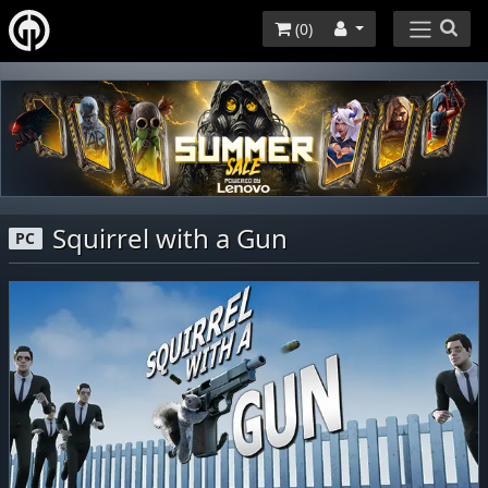
(
0
)
Squirrel with a Gun
PC