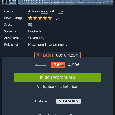
Genre:
Action
/
Arcade & Indie
Bewertung:
(8)
System:
Sprachen:
Englisch
Auslieferung:
Steam Key
Publisher:
Maximum Entertainment
FLASH
03:18:42:53
-74%
4,99€
19,50€
In den Warenkorb
Verfügbarkeit: lieferbar
STEAM KEY
Auslieferung: