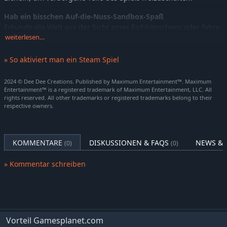
Hab ein bisschen Auf-die-Nuss-Sandbox-Spaß
Erkunde die Welt aus der Sicht eines Eichhörnchens oder fahre
in deinem Spielzeugauto herum. Belästige die Nachbarschaft
weiterlesen…
oder frage neugierige Passanten nach Streicheleinheiten. Hilf
ihnen im Austausch gegen Leckereien (oder schneide ihnen
» So aktiviert man ein Steam Spiel
einfach eine Grimasse) und schalte Verschönerungen frei, um
deinen eichhörnigen Stil zu erschaffen.
2024 © Dee Dee Creations. Published by Maximum Entertainment™. Maximum
Entertainment™ is a registered trademark of Maximum Entertainment, LLC. All
rights reserved. All other trademarks or registered trademarks belong to their
respective owners.
KOMMENTARE
DISKUSSIONEN & FAQS
NEWS & 
(0)
(0)
» Kommentar schreiben
Vorteil Gamesplanet.com