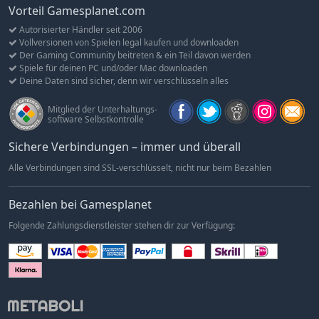
deinen Durchsatz optimieren: immer komplexere
Vorteil Gamesplanet.com
Produktionsketten bringen deine Reise voran.
Autorisierter Händler seit 2006
Vollversionen von Spielen legal kaufen und downloaden
UNTER DER OBERFLÄCHE
Der Gaming Community beitreten & ein Teil davon werden
Eine Expedition an der Oberfläche kann dir nur oberflächliche
Spiele für deinen PC und/oder Mac downloaden
Antworten liefern. Um die Lage wirklich zu verstehen, musst du
Deine Daten sind sicher, denn wir verschlüsseln alles
tiefer graben. Baue riesige Plattformen, um dich selbst,
Materialien und ganze Produktionsketten zwischen den
Mitglied der Unterhaltungs-
höhlenartigen Schichten unter der Planetenoberfläche zu
software Selbstkontrolle
transportieren und entdecke neue Biome und die Ressourcen,
Sichere Verbindungen – immer und überall
Chancen und Bedrohungen, die sie mit sich bringen. Wenn du
deine Produktion optimieren willst, musst du nicht nur jede
Alle Verbindungen sind SSL-verschlüsselt, nicht nur beim Bezahlen
einzelne Schicht analysieren und feinabstimmen, sondern auch
die Interaktionen zwischen ihnen.
Bezahlen bei Gamesplanet
Übernimm die monumentale Aufgabe, die Schichten des
Folgende Zahlungsdienstleister stehen dir zur Verfügung:
Planeten zu durchgraben und baue programmierbare
Plattformen, die Rohmaterial, verarbeitete Güter und Fabrik-
Infrastruktur transportieren. Wenn du durch weitere
Schichten bohrst, wirst du auf neue Herausforderungen
treffen, die du im finsteren Untergrund dieser mysteriösen
Welt bewältigen musst – du wirst zusätzliche Werkzeuge