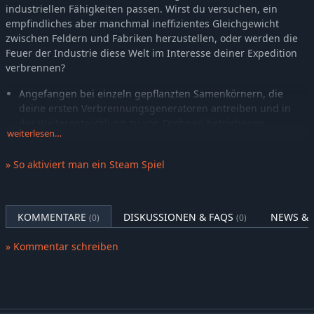
industriellen Fähigkeiten passen. Wirst du versuchen, ein
empfindliches aber manchmal ineffizientes Gleichgewicht
zwischen Feldern und Fabriken herzustellen, oder werden die
Feuer der Industrie diese Welt im Interesse deiner Expedition
verbrennen?
Angefangen bei einzeln gepflanzten Samenkörnern, die
deine ersten Verbrennungsgeneratoren antreiben und in
der Weiterentwicklung zu von Drohnen betriebenen
weiterlesen…
Megahöfen, die ganze Abschnitte deiner Mission
aufrechterhalten, ist die Landwirtschaft nicht nur eine
» So aktiviert man ein Steam Spiel
Vorstufe in der Welt von Substructure, sondern ein
unerlässlicher Prozess, der deine Herstellung und
Forschung ermöglicht.
Spüre neue Rohmaterialien auf, die verarbeitet und
KOMMENTARE
DISKUSSIONEN & FAQS
NEWS & 
(0)
(0)
kombiniert werden können, um fortschrittliche Ausrüstung
herzustellen und deine Effizienz zu erhöhen, während du
» Kommentar schreiben
zum Kern des Planeten vorstößt. Ob du Wasser aus der Luft
ziehst, um Stickstoff und Schmiermittel herzustellen, oder
Logik-Einheiten zusammenstellst, die für die
fortgeschrittenen Logistik-Mechanismen nötig sind, die