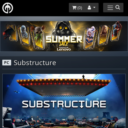
(
0
)
Substructure
PC