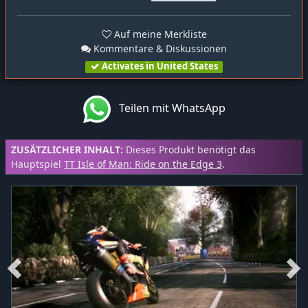
Auf meine Merkliste
Kommentare & Diskussionen
Activates in United States
Teilen mit WhatsApp
ZUSÄTZLICHER INHALT:
Dieses Produkt benötigt das
Hauptspiel
TT Isle of Man: Ride on the Edge 3
.