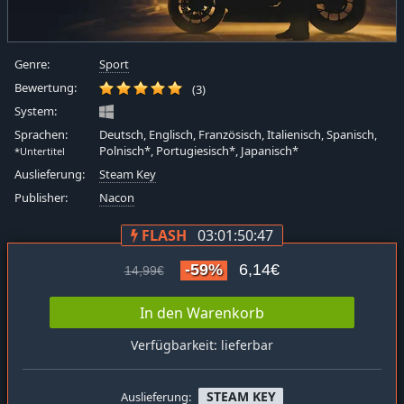
Genre:
Sport
Bewertung:
(3)
System:
Sprachen:
Deutsch, Englisch, Französisch, Italienisch, Spanisch,
Polnisch*, Portugiesisch*, Japanisch*
*Untertitel
Auslieferung:
Steam Key
Publisher:
Nacon
FLASH
03:01:50:47
-59%
6,14€
14,99€
In den Warenkorb
Verfügbarkeit: lieferbar
STEAM KEY
Auslieferung: