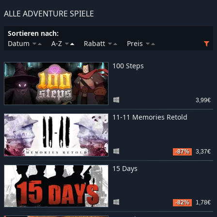
ALLE ADVENTURE SPIELE
Sortieren nach:
Datum
A-Z
Rabatt
Preis
100 Steps
3,99€
11-11 Memories Retold
-87%
3,37€
15 Days
-82%
1,78€