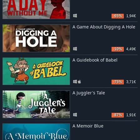
-65%
1,94€
A Game About Digging A Hole
-10%
4,49€
A Guidebook of Babel
-75%
3,71€
A Juggler's Tale
-87%
1,91€
A Memoir Blue