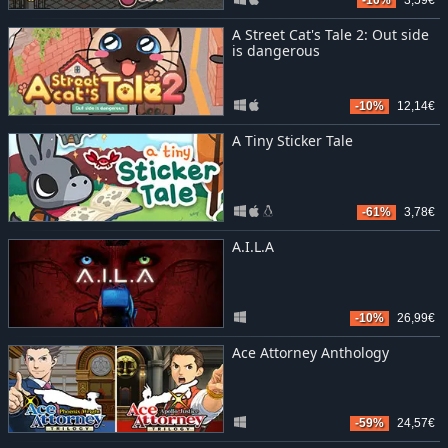
A Street Cat's Tale 2: Out side
is dangerous
-10%
12,14€
A Tiny Sticker Tale
-61%
3,78€
A.I.L.A
-10%
26,99€
Ace Attorney Anthology
-59%
24,57€