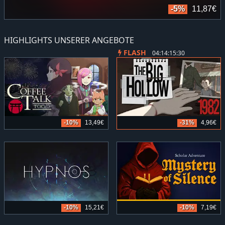
€
-5%
11,87€
HIGHLIGHTS UNSERER ANGEBOTE
FLASH
04:14:15:29
-10%
13,49€
-31%
4,96€
-10%
15,21€
-10%
7,19€