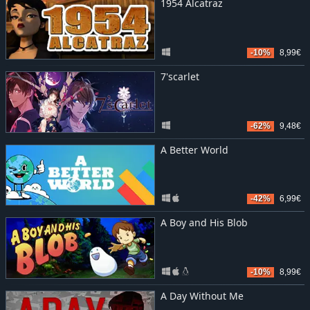
1954 Alcatraz
-10%
8,99€
7'scarlet
-62%
9,48€
A Better World
-42%
6,99€
A Boy and His Blob
-10%
8,99€
A Day Without Me