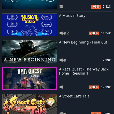
-69%
2,31€
A Musical Story
-10%
11,24€
A New Beginning - Final Cut
9,99€
A Rat's Quest - The Way Back
Home | Season 1
-10%
17,99€
A Street Cat's Tale
-10%
3,59€