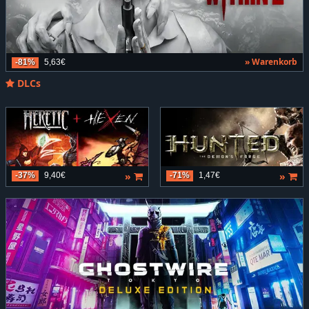
» Warenkorb
-81%
5,63€
DLCs
»
»
-37%
9,40€
-71%
1,47€