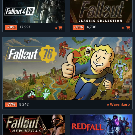
»
»
-70%
17,99€
-76%
4,73€
» Warenkorb
-77%
9,24€