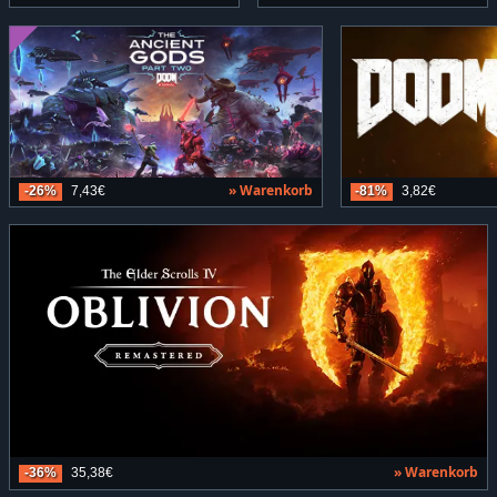
» Warenkorb
-26%
7,43€
-81%
3,82€
» Warenkorb
-36%
35,38€