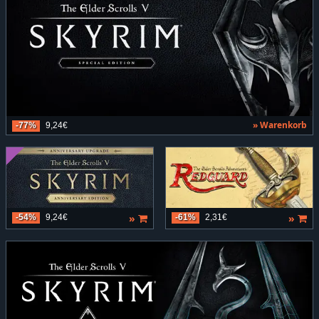
» Warenkorb
-77%
9,24€
»
»
-54%
9,24€
-61%
2,31€