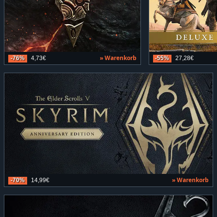
» Warenkorb
-76%
4,73€
-55%
27,28€
» Warenkorb
-70%
14,99€