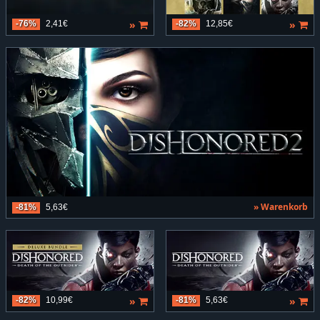
»
»
-76%
2,41€
-82%
12,85€
» Warenkorb
-81%
5,63€
»
»
-82%
10,99€
-81%
5,63€