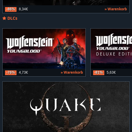
» Warenkorb
-86%
8,34€
DLCs
» Warenkorb
-76%
4,73€
-81%
5,63€