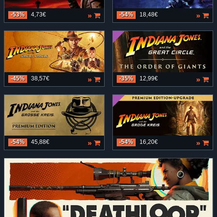
»
»
-53%
4,73€
-54%
18,48€
»
»
-45%
38,57€
-35%
12,99€
»
»
-54%
45,88€
-54%
16,20€