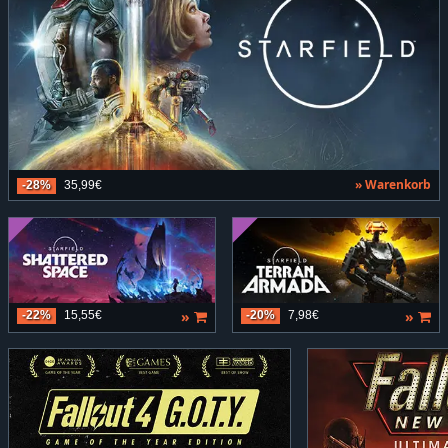
» Warenkorb
-28%
35,99€
»
»
-22%
15,55€
-20%
7,98€