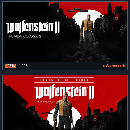
» Warenkorb
-86%
4,28€