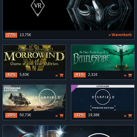
» Warenkorb
-77%
13,75€
»
»
-62%
5,63€
-61%
2,31€
»
»
-28%
50,73€
-22%
19,38€