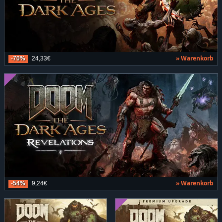
» Warenkorb
-70%
24,33€
» Warenkorb
-54%
9,24€