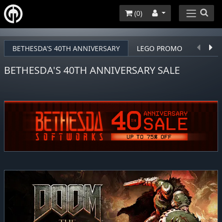
(
0
)
BETHESDA'S 40TH ANNIVERSARY
LEGO PROMO
TAKE-
BETHESDA'S 40TH ANNIVERSARY SALE