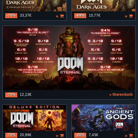
»
»
-70%
33,37€
-69%
10,77€
» Warenkorb
-70%
12,13€
»
»
-70%
20,99€
-26%
7,43€