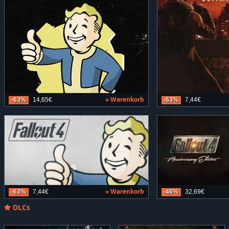
» Warenkorb
-63%
14,65€
-63%
7,44€
» Warenkorb
-63%
7,44€
-46%
32,69€
DLCs