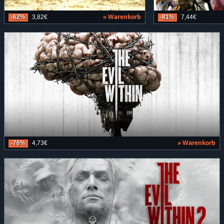
» Warenkorb
-62%
3,82€
-81%
7,44€
» Warenkorb
-76%
4,73€