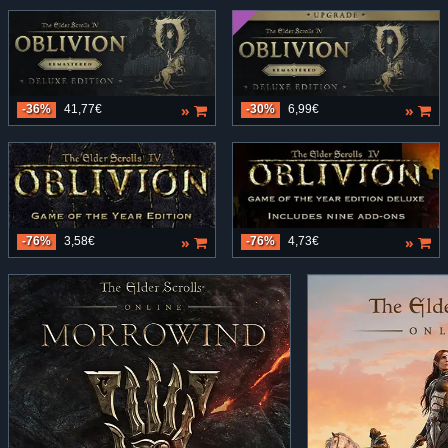
»
»
-36%
41,77€
-30%
6,99€
»
»
-76%
3,58€
-76%
4,73€