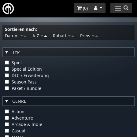
(
0
)
Sortieren nach:
Datum
A-Z
Rabatt
Preis
TYP
Spiel
Special Edition
DLC / Erweiterung
Season Pass
Paket / Bundle
GENRE
Action
Adventure
Arcade & Indie
Casual