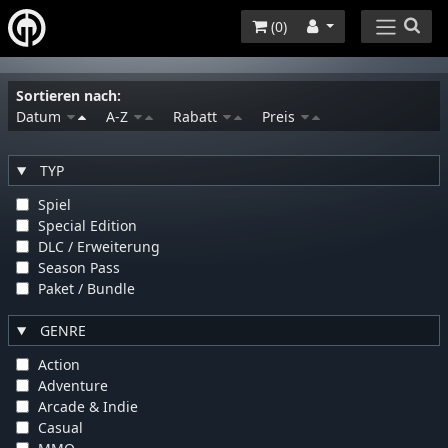
(
0
)
Sortieren nach:
Datum
A-Z
Rabatt
Preis
TYP
Spiel
Special Edition
DLC / Erweiterung
Season Pass
Paket / Bundle
GENRE
Action
Adventure
Arcade & Indie
Casual