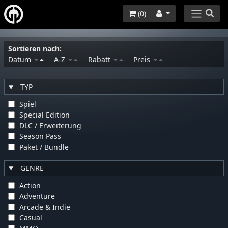
(
0
)
Sortieren nach:
Datum
A-Z
Rabatt
Preis
TYP
Spiel
Special Edition
DLC / Erweiterung
Season Pass
Paket / Bundle
GENRE
Action
Adventure
Arcade & Indie
Casual