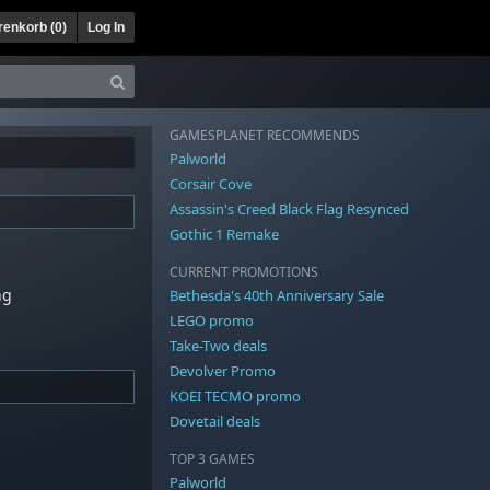
enkorb (
0
)
Log In
GAMESPLANET RECOMMENDS
Palworld
Corsair Cove
Assassin's Creed Black Flag Resynced
Gothic 1 Remake
CURRENT PROMOTIONS
ng
Bethesda's 40th Anniversary Sale
LEGO promo
Take-Two deals
Devolver Promo
KOEI TECMO promo
Dovetail deals
TOP 3 GAMES
Palworld