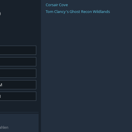
Corsair Cove
Tom Clancy's Ghost Recon Wildlands
)
M
N
ahlen