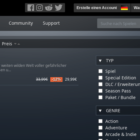
Erstelle einen Account
War
Community
Support
Preis
TYP
weiten wilden Welt voller gefährlicher
en u...
Spiel
Special Edition
33,99€
-12%
29,99€
DLC / Erweiteru
Season Pass
Paket / Bundle
GENRE
Action
Adventure
Arcade & Indie