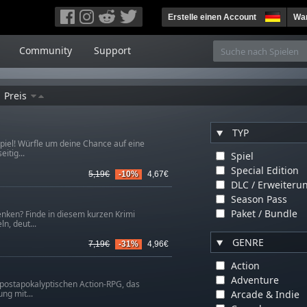
Erstelle einen Account
War
Community
Support
Preis
TYP
piel! Würfle um deine Chance auf eine
itig...
Spiel
Special Edition
5,19€
-10%
4,67€
DLC / Erweiteru
Season Pass
Paket / Bundle
nken? Finde in diesem kurzen Krimi
n, deut...
GENRE
7,19€
-31%
4,96€
Action
Adventure
m postapokalyptischen Action-RPG, das
Arcade & Indie
ng mit...