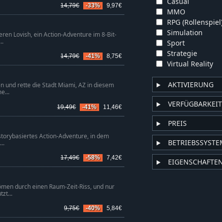
Casual
14,79€
-33%
9,97€
MMO
RPG (Rollenspiel
Simulation
ren Lovish, ein Action-Adventure im 8-Bit-
..
Sport
Strategie
14,79€
-41%
8,75€
Virtual Reality
AKTIVIERUNG
 und rette die Stadt Miami, AZ in diesem
e...
VERFÜGBARKEIT
19,49€
-41%
11,46€
PREIS
 storybasiertes Action-Adventure, in dem
BETRIEBSSYSTE
..
17,49€
-58%
7,42€
EIGENSCHAFTE
ömen durch einen Raum-Zeit-Riss, und nur
zt...
9,75€
-40%
5,84€