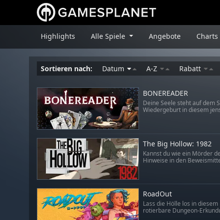
Highlights
Alle Spiele
Angebote
Charts
Sortieren nach:
Datum
A-Z
Rabatt
BONEREADER
Deine Seele steht auf dem S
Wiedergeburt in diesem jense
The Big Hollow: 1982
Kannst du wie ein Mörder de
Hinweise in den Beweismittel
RoadOut
Lass die Hölle los in diese
rotierbare Dungeon-Erkundu