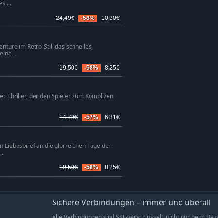
s ...
24,49€
-58%
10,30€
enture im Retro-Stil, das schnelles,
eine...
19,50€
-58%
8,25€
her Thriller, der den Spieler zum Komplizen
14,79€
-57%
6,31€
ein Liebesbrief an die glorreichen Tage der
..
19,50€
-58%
8,25€
Sichere Verbindungen – immer und überall
Alle Verbindungen sind SSL-verschlüsselt, nicht nur beim Bez