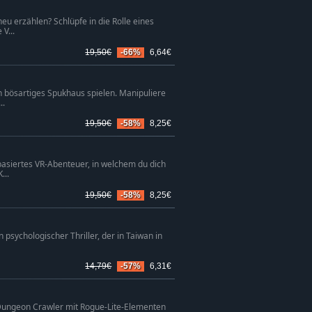
eu erzählen? Schlüpfe in die Rolle eines
V...
19,50€
-66%
6,64€
in bösartiges Spukhaus spielen. Manipuliere
..
19,50€
-58%
8,25€
asiertes VR-Abenteuer, in welchem du dich
...
19,50€
-58%
8,25€
n psychologischer Thriller, der in Taiwan in
14,79€
-57%
6,31€
Dungeon Crawler mit Rogue-Lite-Elementen