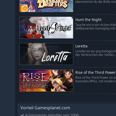
übernimmst du die Rolle eine
Hunt the Night
Tauche ein in ein Action-Adv
skillbasiertes Gameplay mit 
Loretta
Loretta ist ein psychologisc
der Verbrechen der Heldin...
Rise of the Third Power
Rise of the Third Power ist 
Konsolen-RPGs, mit modern.
Vorteil Gamesplanet.com
Autorisierter Händler seit 2006