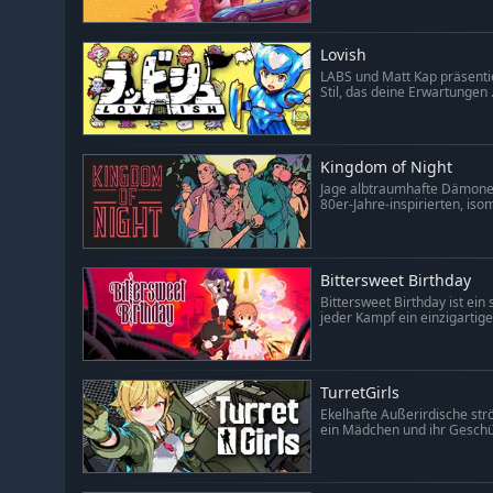
Lovish
LABS und Matt Kap präsentie
Stil, das deine Erwartungen .
Kingdom of Night
Jage albtraumhafte Dämonen
80er-Jahre-inspirierten, isom
Bittersweet Birthday
Bittersweet Birthday ist ein
jeder Kampf ein einzigartige.
TurretGirls
Ekelhafte Außerirdische str
ein Mädchen und ihr Geschüt