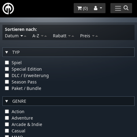
(
0
)
Sortieren nach:
Datum
A-Z
Rabatt
Preis
TYP
Spiel
Special Edition
DLC / Erweiterung
Season Pass
Paket / Bundle
GENRE
Action
Adventure
Arcade & Indie
Casual