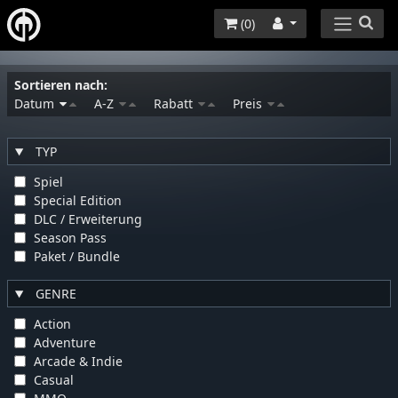
(
0
)
Sortieren nach:
Datum
A-Z
Rabatt
Preis
TYP
Spiel
Special Edition
DLC / Erweiterung
Season Pass
Paket / Bundle
GENRE
Action
Adventure
Arcade & Indie
Casual