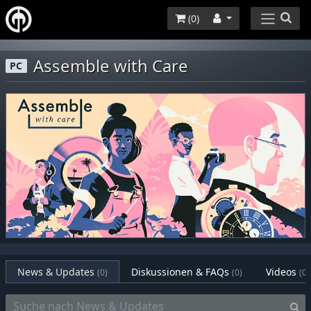
(
0
)
Assemble with Care
PC
News & Updates
Diskussionen & FAQs
Videos
(0)
(0)
(0)