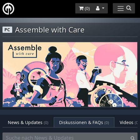
(
0
)
Assemble with Care
PC
News & Updates
Diskussionen & FAQs
Videos
(0)
(0)
(0)