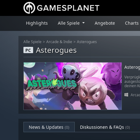
Highlights
Alle Spiele
Angebote
Charts
Alle Spiele
Arcade & Indie
Asterogues
Asterogues
PC
Astero
Verprügl
ausgesto
deinen K
Arcad
News & Updates
Diskussionen & FAQs
(0)
(0)