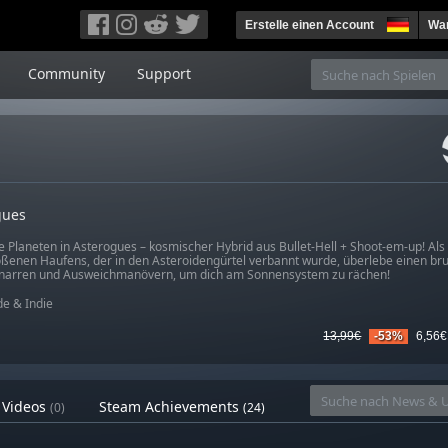
Erstelle einen Account
War
Community
Support
gues
e Planeten in Asterogues – kosmischer Hybrid aus Bullet-Hell + Shoot-em-up! Als 
ßenen Haufens, der in den Asteroidengürtel verbannt wurde, überlebe einen bru
narren und Ausweichmanövern, um dich am Sonnensystem zu rächen!
e & Indie
13,99€
-53%
6,56€
Videos
Steam Achievements
(0)
(24)