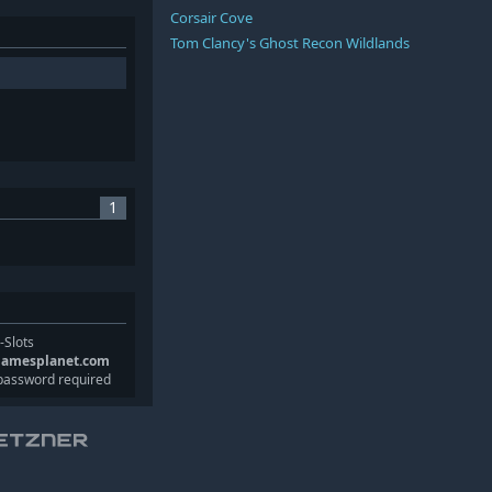
Corsair Cove
Tom Clancy's Ghost Recon Wildlands
1
-Slots
gamesplanet.com
password required