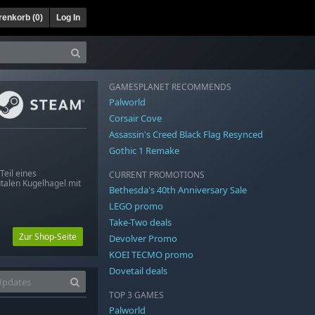
enkorb (
0
)
Log In
GAMESPLANET RECOMMENDS
Palworld
Corsair Cove
Assassin's Creed Black Flag Resynced
Gothic 1 Remake
Teil eines
CURRENT PROMOTIONS
talen Kugelhagel mit
Bethesda's 40th Anniversary Sale
LEGO promo
Take-Two deals
Zur Shop-Seite
Devolver Promo
KOEI TECMO promo
Dovetail deals
TOP 3 GAMES
Palworld