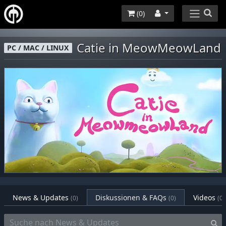
(
0
)
Catie in MeowMeowLand
PC / MAC / LINUX
News & Updates
Diskussionen & FAQs
Videos
(0)
(0)
(0)