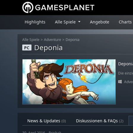
Highlights
Alle Spiele
Angebote
Charts
Alle Spiele
Adventure
Deponia
Deponia
PC
Deponi
Die einzi
Adve
News & Updates
Diskussionen & FAQs
(0)
(2)
30. April 2016 – Brishak