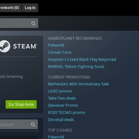
enkorb (
0
)
Log In
GAMESPLANET RECOMMENDS
Palworld
Corsair Cove
Assassin's Creed Black Flag Resynced
MARVEL Tōkon: Fighting Souls
Matt Groening.
CURRENT PROMOTIONS
Bethesda's 40th Anniversary Sale
LEGO promo
Take-Two deals
Zur Shop-Seite
Devolver Promo
KOEI TECMO promo
Dovetail deals
TOP 3 GAMES
Palworld