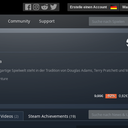
Erstelle einen Account
War
Community
Support
a
gartige Spielwelt steht in der Tradition von Douglas Adams, Terry Pratchett und 
nture
9,99€
-92%
0,82€
Videos
Steam Achievements
(2)
(19)