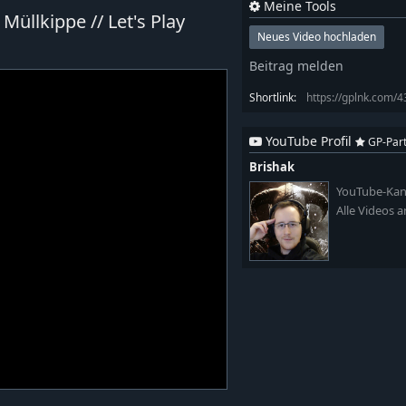
Meine Tools
üllkippe // Let's Play
Neues Video hochladen
Beitrag melden
Shortlink:
https://gplnk.com/
YouTube Profil
GP-Par
Brishak
YouTube-Kan
Alle Videos 