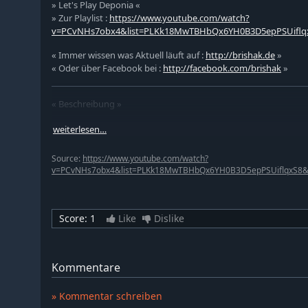
» Let's Play Deponia «
» Zur Playlist :
https://www.youtube.com/watch?
v=PCvNHs7obx4&list=PLKk18MwTBHbQx6YH0B3D5epPSUiflq
« Immer wissen was Aktuell läuft auf :
http://brishak.de
»
« Oder über Facebook bei :
http://facebook.com/brishak
»
« Beschreibung »
In Deponia schlüpft man in die Rolle des selbstverliebten und 
weiterlesen…
von seinem Heimatplaneten, welcher von der Organon Organisa
wird, zu fliehen. Nach etlichen missglückten Versuchen, bereite
Source:
https://www.youtube.com/watch?
Runde vor. Mal sehen was dieses mal wieder alles schiefgeht.
v=PCvNHs7obx4&list=PLKk18MwTBHbQx6YH0B3D5epPSUiflqxS8&
« Game Details »
Score:
1
Like
Dislike
Release : 27. Januar 2012
Entwickler : Daedalic Entertainment
Kommentare
Publisher : Daedalic Entertainment
» Kommentar schreiben