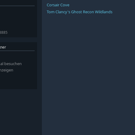
Corsair Cove
Tom Clancy's Ghost Recon Wildlands
43885
tner
al besuchen
anzeigen