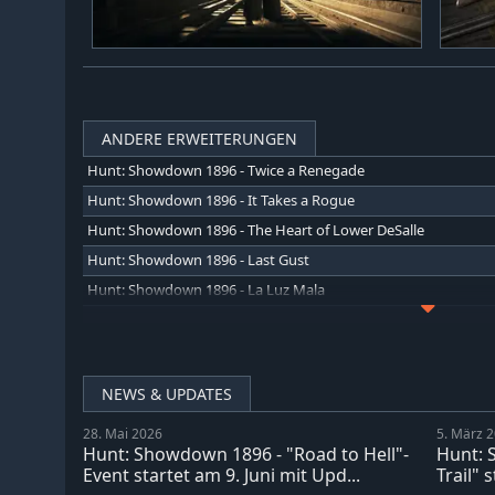
ANDERE ERWEITERUNGEN
Hunt: Showdown 1896 - Twice a Renegade
Hunt: Showdown 1896 - It Takes a Rogue
Hunt: Showdown 1896 - The Heart of Lower DeSalle
Hunt: Showdown 1896 - Last Gust
Hunt: Showdown 1896 - La Luz Mala
Hunt: Showdown 1896 - Shrine Maiden's Hell
Hunt: Showdown 1896 - Meridian Turncoat
Hunt: Showdown 1896 - The Reckoning Son
NEWS & UPDATES
Hunt: Showdown 1896 - Reap What You Sow
28. Mai 2026
5. März 
Hunt: Showdown 1896 - The Madness of Montresor
Hunt: Showdown 1896 - "Road to Hell"-
Hunt: 
Hunt: Showdown 1896 - The Prescient Night
Event startet am 9. Juni mit Upd...
Trail" 