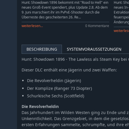
Hunt: Showdown 1896 - Souls of a Feather
Hunt: Showdown 1896 bekommt mit "Road to Hell" ein
Hunt: Sho
neues Groß-Event spendiert, plus Update 2.8. Ab dem
neues In
Hunt: Showdown 1896 - Ronin
9. Juni marschiert ihr im PvPvE-Shooter durch die
Extraktio
Hunt: Showdown 1896 - The Trick Shooter
Überreste des gescheiterten 26. Re...
feuerspe
Änderung.
Hunt: Showdown 1896 - From the Wilds
weiterlesen...
0 Kommentare
weiterlese
Hunt: Showdown 1896 - Legends of the Bayou
Hunt: Showdown 1896 - Lonely Howl
Hunt: Showdown 1896 - Spirit of Nian
BESCHREIBUNG
SYSTEMVORAUSSETZUNGEN
Hunt: Showdown 1896 - The Revenant
Hunt: Showdown 1896 - The Lawless als Steam Key bei
Hunt: Showdown 1896 - Commedia Della Morte
Dieser DLC enthält eine Jägerin und zwei Waffen:
Hunt: Showdown 1896 - They Came From Salem
Hunt: Showdown 1896 - When Shadows Dance
Die Revolverheldin (Jägerin)
Hunt: Showdown 1896 - Cold Blooded
Der Komplize (Ranger 73 Diopter)
Hunt: Showdown 1896 - The Shadow Under the Cowl
Schurkische Sechs (Scottfield)
Hunt: Showdown 1896 - The Prodigal Daughter
Die Revolverheldin
Hunt: Showdown 1896 - The Phantom of the Catacombs
Das Jahrhundert im Wilden Westen ging zu Ende und z
Hunt: Showdown 1896 - The Penitent
Unkenntlichkeit. Das Grenzgebiet, in dem die gesetzlos
ersten Erfahrungen sammelte, schrumpfte, und ihre 
Hunt: Showdown 1896 - Azure Arsenal