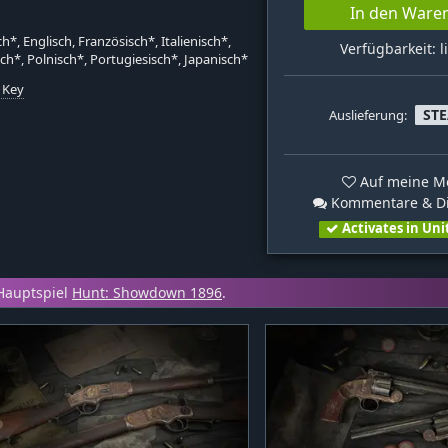
In den Ware
h*, Englisch, Französisch*, Italienisch*,
Verfügbarkeit: l
ch*, Polnisch*, Portugiesisch*, Japanisch*
 Key
ST
Auslieferung:
k
Auf meine Me
Kommentare & Di
Activates in Uni
Hauptspiel
Hunt: Showdown 1896
.