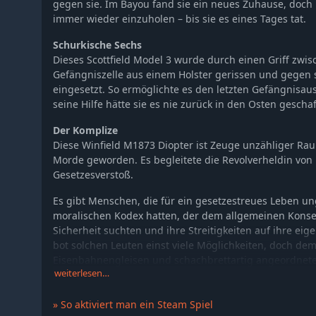
gegen sie. Im Bayou fand sie ein neues Zuhause, doch 
Hunt: Showdown 1896 - Northern Justice
immer wieder einzuholen – bis sie es eines Tages tat.
Hunt: Showdown 1896 - The Son of Gunpowder
Schurkische Sechs
Hunt: Showdown 1896 - Law of Salvage
Dieses Scottfield Model 3 wurde durch einen Griff zwis
Hunt: Showdown 1896 - Zhong Kui
Gefängniszelle aus einem Holster gerissen und gegen s
Hunt: Showdown 1896 - The Beast Hunter
eingesetzt. So ermöglichte es den letzten Gefängnisau
seine Hilfe hätte sie es nie zurück in den Osten geschaf
Hunt: Showdown 1896 - Crossroads
Hunt: Showdown 1896 - The Rat
Der Komplize
Hunt: Showdown 1896 - Dead Man's Cut
Diese Winfield M1873 Diopter ist Zeuge unzähliger Ra
Morde geworden. Es begleitete die Revolverheldin von 
Hunt: Showdown 1896 - Through the Bone Briar
Gesetzesverstoß.
Hunt: Showdown 1896 - Last of the Herd
Es gibt Menschen, die für ein gesetzestreues Leben un
Hunt: Showdown 1896 - The Last Laugh
moralischen Kodex hatten, der dem allgemeinen Konsens
Hunt: Showdown 1896 - Bark, Bone and Blood
Sicherheit suchten und ihre Streitigkeiten auf ihre eige
Hunt: Showdown 1896 - Taker of Trophies
bot solchen Leuten einst viele Möglichkeiten, doch de
Hunt: Showdown 1896 - Myth of the Moors
Eisenbahnengleisen und schachbrettartig angeordneten
weiterlesen…
Reservaten, und der lange Arm des Gesetzes ließ seine
Hunt: Showdown 1896 - Biatatá - Still Waters Run Deep
Hunt: Showdown 1896 - The Concubine
Die Revolverheldin, eine Gesetzlose namens May Belle, 
» So aktiviert man ein Steam Spiel
Hunt: Showdown 1896 - Bridgewater's Honor
gehalten wurde, war eine der wenigen, die den Fänge