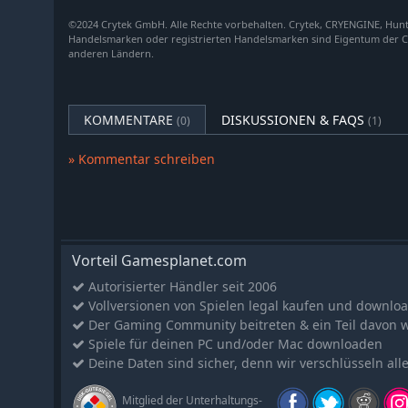
konnten. Ein letzter Gefängnisausbruch, den sie nach
Hunt: Showdown 1896 - Death's Herald
©2024 Crytek GmbH. Alle Rechte vorbehalten. Crytek, CRYENGINE, Hu
Sechs zu verdanken hat, führte sie zurück Richtung Os
Handelsmarken oder registrierten Handelsmarken sind Eigentum der C
Hunt: Showdown 1896 - The Kid
anderen Ländern.
suchte, ihren Lebensunterhalt mit Blei zu verdienen. 
Hunt: Showdown 1896 - Bayou Wraith
immer, fand sie tief im Bayou, an der Grenze zwischen
das, wonach sie suchte.
Hunt: Showdown 1896 - The Committed
KOMMENTARE
DISKUSSIONEN & FAQS
(0)
(1)
Hunt: Showdown 1896 - The Wolf at the Door
Hunt: Showdown 1896 - Live by the Blade
» Kommentar schreiben
Hunt: Showdown 1896 - Double or Nothing
Hunt: Showdown 1896 - The Arcane Archaeologist
Hunt: Showdown 1896 - Louisiana Legacy
Hunt: Showdown 1896 - Fire Fight
Vorteil Gamesplanet.com
Hunt: Showdown 1896 - The Researcher
Autorisierter Händler seit 2006
Hunt: Showdown 1896 - Llorona's Heir
Vollversionen von Spielen legal kaufen und downlo
Hunt: Showdown 1896 - The Phantom
Der Gaming Community beitreten & ein Teil davon 
Spiele für deinen PC und/oder Mac downloaden
Hunt: Showdown 1896 - Ghost Face Rampage
Deine Daten sind sicher, denn wir verschlüsseln all
Hunt: Showdown 1896 - Violent Balance
Hunt: Showdown 1896 - Cry of the Caged Bird
Mitglied der Unterhaltungs-