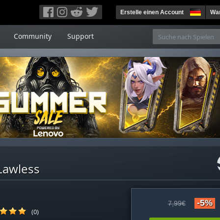
Erstelle einen Account
War
Community
Support
Lawless
-5%
7,99€
(0)