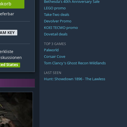
Bethesda's 40th Anniversary Sale
nkorb
LEGO promo
ieferbar
Take-Two deals
Devolver Promo
KOEI TECMO promo
EAM KEY
Dovetail deals
TOP 3 GAMES
Palworld
rkliste
Corsair Cove
skussionen
Tom Clancy's Ghost Recon Wildlands
ted States
LAST SEEN
Hunt: Showdown 1896 - The Lawless