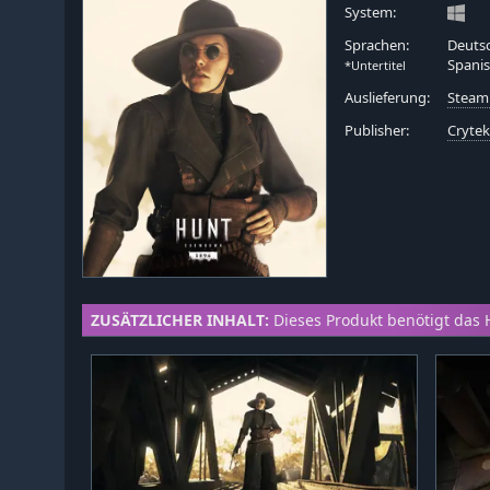
System:
Sprachen:
Deutsc
Spanis
*Untertitel
Auslieferung:
Steam
Publisher:
Cryte
ZUSÄTZLICHER INHALT:
Dieses Produkt benötigt das 