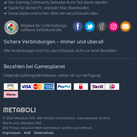
Der Gaming Community beitreten & ein Teil davon werden
Hunt: Showdown 1896 - Frau Perchta
Spiele für deinen PC und/oder Mac downloaden
-5%
14,24€
Deine Daten sind sicher, denn wir verschlüsseln alles
Hunt: Showdown 1896 - The Ghost of Blanchett Graves
-5%
9,49€
Mitglied der Unterhaltungs-
software Selbstkontrolle
Sichere Verbindungen – immer und überall
Alle Verbindungen sind SSL-verschlüsselt, nicht nur beim Bezahlen
Bezahlen bei Gamesplanet
Folgende Zahlungsdienstleister stehen dir zur Verfügung:
© 2026 Metaboli SAS. Alle Rechte vorbehalten. Gamesplanet ist eine
Marke von Metaboli SAS.
Alle Preise inklusive Mehrwertsteuer (sofern zutreffend).
Impressum
AGB
Datenschutz