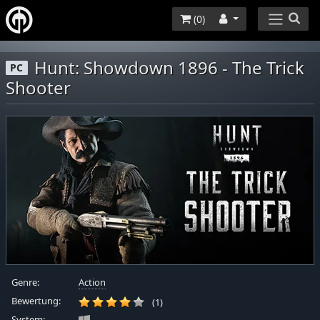
(
0
)
Hunt: Showdown 1896 - The Trick
PC
Shooter
Genre:
Action
Bewertung:
(1)
System: