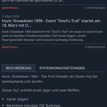
durch die Überreste des gescheiterten 26. Re...
Hunt: Showdown 1896 - From the Wilds
-5%
14,24€
weiterlesen...
0 Kommentare
Hunt: Showdown 1896 - Legends of the Bayou
-5%
9,49€
5. März 2026
Hunt: Showdown 1896 - Lonely Howl
-5%
9,49€
Hunt: Showdown 1896 - Event "Devil's Trail" startet am
Hunt: Showdown 1896 - Spirit of Nian
-5%
8,54€
18. März mit U...
Hunt: Showdown 1896 - The Revenant
-5%
6,64€
Hunt: Showdown 1896 bekommt mit "Devil's Trail" ein neues In-Game-Event
samt versteckten Extraktionspunkten, fünf neuen Jägern, einem
Hunt: Showdown 1896 - Commedia Della Morte
-5%
9,49€
feuerspeienden Monster und massiven Gameplay-Änderung...
Hunt: Showdown 1896 - They Came From Salem
-5%
9,49€
weiterlesen...
0 Kommentare
Hunt: Showdown 1896 - When Shadows Dance
-5%
9,49€
Hunt: Showdown 1896 - Cold Blooded
-5%
7,59€
Hunt: Showdown 1896 - The Shadow Under the Cowl
-5%
9,49€
BESCHREIBUNG
SYSTEMVORAUSSETZUNGEN
Hunt: Showdown 1896 - The Prodigal Daughter
-5%
6,64€
Hunt: Showdown 1896 - The Phantom of the Catacombs
-5%
9,49€
Hunt: Showdown 1896 - The Trick Shooter als Steam Key bei
Gamesplanet.com kaufen
Hunt: Showdown 1896 - The Penitent
-5%
9,49€
Hunt: Showdown 1896 - Azure Arsenal
-5%
9,49€
Dieser DLC enthält einen Jäger und zwei Waffen:
Hunt: Showdown 1896 - Northern Justice
-5%
9,49€
Carter (Jäger)
Hunt: Showdown 1896 - The Son of Gunpowder
-5%
9,49€
Bärenbein (Vandale 73C Bullseye)