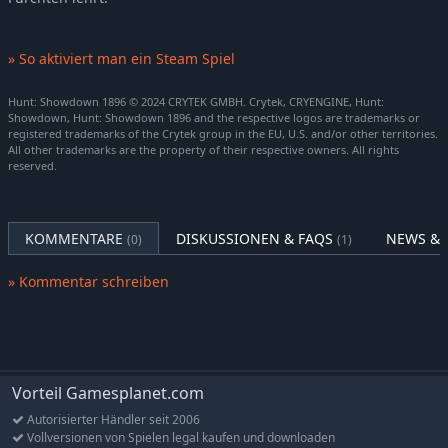
Hunt: Showdown 1896 - The Kid
-5%
7,59€
Hunt: Showdown 1896 - Bayou Wraith
-5%
6,64€
» So aktiviert man ein Steam Spiel
Hunt: Showdown 1896 - The Committed
-5%
6,64€
Hunt: Showdown 1896 - The Wolf at the Door
-5%
9,49€
Hunt: Showdown 1896 © 2024 CRYTEK GMBH. Crytek, CRYENGINE, Hunt:
Showdown, Hunt: Showdown 1896 and the respective logos are trademarks or
Hunt: Showdown 1896 - Live by the Blade
-5%
9,49€
registered trademarks of the Crytek group in the EU, U.S. and/or other territories.
Hunt: Showdown 1896 - Double or Nothing
-5%
7,59€
All other trademarks are the property of their respective owners. All rights
reserved.
Hunt: Showdown 1896 - The Arcane Archaeologist
-5%
6,64€
Hunt: Showdown 1896 - Louisiana Legacy
-5%
5,69€
Hunt: Showdown 1896 - Fire Fight
-5%
5,69€
KOMMENTARE
DISKUSSIONEN & FAQS
NEWS & 
(0)
(1)
Hunt: Showdown 1896 - The Researcher
-5%
4,74€
» Kommentar schreiben
Hunt: Showdown 1896 - Llorona's Heir
-5%
4,74€
Hunt: Showdown 1896 - The Phantom
-5%
4,74€
Hunt: Showdown 1896 - Ghost Face Rampage
-5%
9,49€
Hunt: Showdown 1896 - Violent Balance
-5%
9,49€
Vorteil Gamesplanet.com
Hunt: Showdown 1896 - Cry of the Caged Bird
-5%
9,49€
Hunt: Showdown 1896 - Fear The Reaper
Autorisierter Händler seit 2006
-5%
9,49€
Vollversionen von Spielen legal kaufen und downloaden
Hunt: Showdown 1896 - Death's Day
-5%
9,49€