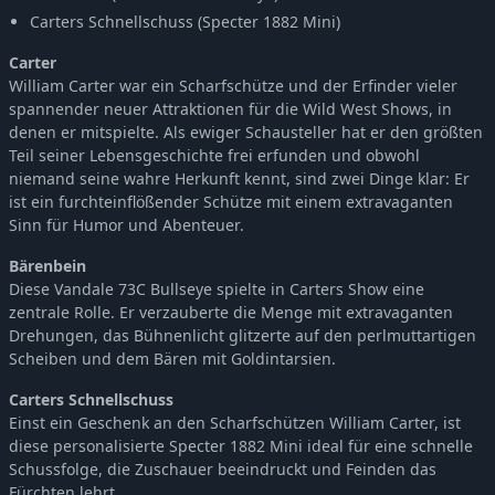
Hunt: Showdown 1896 - Law of Salvage
-5%
9,49€
Carters Schnellschuss (Specter 1882 Mini)
Hunt: Showdown 1896 - Zhong Kui
-5%
8,54€
Hunt: Showdown 1896 - The Beast Hunter
Carter
-5%
6,64€
William Carter war ein Scharfschütze und der Erfinder vieler
Hunt: Showdown 1896 - Crossroads
-5%
9,49€
spannender neuer Attraktionen für die Wild West Shows, in
Hunt: Showdown 1896 - The Rat
-5%
4,74€
denen er mitspielte. Als ewiger Schausteller hat er den größten
Hunt: Showdown 1896 - Dead Man's Cut
-5%
9,49€
Teil seiner Lebensgeschichte frei erfunden und obwohl
niemand seine wahre Herkunft kennt, sind zwei Dinge klar: Er
Hunt: Showdown 1896 - Through the Bone Briar
-5%
6,64€
ist ein furchteinflößender Schütze mit einem extravaganten
Hunt: Showdown 1896 - Last of the Herd
-5%
9,49€
Sinn für Humor und Abenteuer.
Hunt: Showdown 1896 - The Last Laugh
-5%
9,49€
Bärenbein
Hunt: Showdown 1896 - Bark, Bone and Blood
-5%
9,49€
Diese Vandale 73C Bullseye spielte in Carters Show eine
Hunt: Showdown 1896 - Taker of Trophies
-5%
9,49€
zentrale Rolle. Er verzauberte die Menge mit extravaganten
Hunt: Showdown 1896 - Myth of the Moors
-5%
9,49€
Drehungen, das Bühnenlicht glitzerte auf den perlmuttartigen
Scheiben und dem Bären mit Goldintarsien.
Hunt: Showdown 1896 - Biatatá - Still Waters Run Deep
-5%
9,49€
Hunt: Showdown 1896 - The Concubine
-5%
9,49€
Carters Schnellschuss
Hunt: Showdown 1896 - Bridgewater's Honor
-5%
9,49€
Einst ein Geschenk an den Scharfschützen William Carter, ist
diese personalisierte Specter 1882 Mini ideal für eine schnelle
Hunt: Showdown 1896 - The Lawless
-5%
7,59€
Schussfolge, die Zuschauer beeindruckt und Feinden das
Hunt: Showdown 1896 - Death's Herald
-5%
7,59€
Fürchten lehrt.