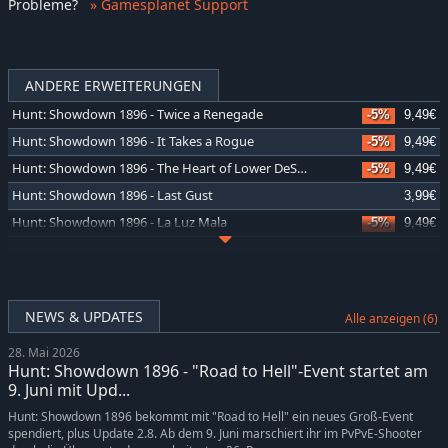
Probleme
?
» Gamesplanet Support
ANDERE ERWEITERUNGEN
Hunt: Showdown 1896 - Twice a Renegade
-5%
9,49€
Hunt: Showdown 1896 - It Takes a Rogue
-5%
9,49€
Hunt: Showdown 1896 - The Heart of Lower DeSalle
-5%
9,49€
Hunt: Showdown 1896 - Last Gust
3,99€
Hunt: Showdown 1896 - La Luz Mala
-5%
9,49€
Hunt: Showdown 1896 - Shrine Maiden's Hell
-5%
9,49€
Hunt: Showdown 1896 - Meridian Turncoat
-5%
9,49€
Hunt: Showdown 1896 - The Reckoning Son
-5%
9,49€
NEWS & UPDATES
Alle anzeigen (6)
Hunt: Showdown 1896 - Reap What You Sow
-5%
9,49€
28. Mai 2026
Hunt: Showdown 1896 - The Madness of Montresor
-5%
9,49€
Hunt: Showdown 1896 - "Road to Hell"-Event startet am
Hunt: Showdown 1896 - The Prescient Night
-5%
9,49€
9. Juni mit Upd...
Hunt: Showdown 1896 - Souls of a Feather
-5%
14,24€
Hunt: Showdown 1896 bekommt mit "Road to Hell" ein neues Groß-Event
spendiert, plus Update 2.8. Ab dem 9. Juni marschiert ihr im PvPvE-Shooter
Hunt: Showdown 1896 - Ronin
-5%
6,64€