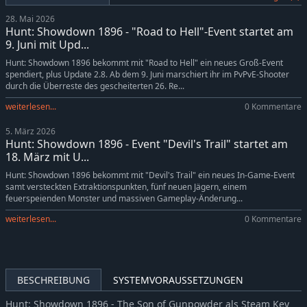
Hunt: Showdown 1896 - Reap What You Sow
-5%
9,49€
28. Mai 2026
Hunt: Showdown 1896 - The Madness of Montresor
-5%
9,49€
Hunt: Showdown 1896 - "Road to Hell"-Event startet am
Hunt: Showdown 1896 - The Prescient Night
-5%
9,49€
9. Juni mit Upd...
Hunt: Showdown 1896 - Souls of a Feather
-5%
14,24€
Hunt: Showdown 1896 bekommt mit "Road to Hell" ein neues Groß-Event
spendiert, plus Update 2.8. Ab dem 9. Juni marschiert ihr im PvPvE-Shooter
Hunt: Showdown 1896 - Ronin
-5%
6,64€
durch die Überreste des gescheiterten 26. Re...
Hunt: Showdown 1896 - The Trick Shooter
-5%
6,64€
weiterlesen...
0 Kommentare
Hunt: Showdown 1896 - From the Wilds
-5%
14,24€
5. März 2026
Hunt: Showdown 1896 - Legends of the Bayou
-5%
9,49€
Hunt: Showdown 1896 - Event "Devil's Trail" startet am
Hunt: Showdown 1896 - Lonely Howl
-5%
9,49€
18. März mit U...
Hunt: Showdown 1896 - Spirit of Nian
-5%
8,54€
Hunt: Showdown 1896 bekommt mit "Devil's Trail" ein neues In-Game-Event
samt versteckten Extraktionspunkten, fünf neuen Jägern, einem
Hunt: Showdown 1896 - The Revenant
-5%
6,64€
feuerspeienden Monster und massiven Gameplay-Änderung...
Hunt: Showdown 1896 - Commedia Della Morte
-5%
9,49€
weiterlesen...
0 Kommentare
Hunt: Showdown 1896 - They Came From Salem
-5%
9,49€
Hunt: Showdown 1896 - When Shadows Dance
-5%
9,49€
Hunt: Showdown 1896 - Cold Blooded
-5%
7,59€
BESCHREIBUNG
SYSTEMVORAUSSETZUNGEN
Hunt: Showdown 1896 - The Shadow Under the Cowl
-5%
9,49€
Hunt: Showdown 1896 - The Prodigal Daughter
-5%
6,64€
Hunt: Showdown 1896 - The Son of Gunpowder als Steam Key