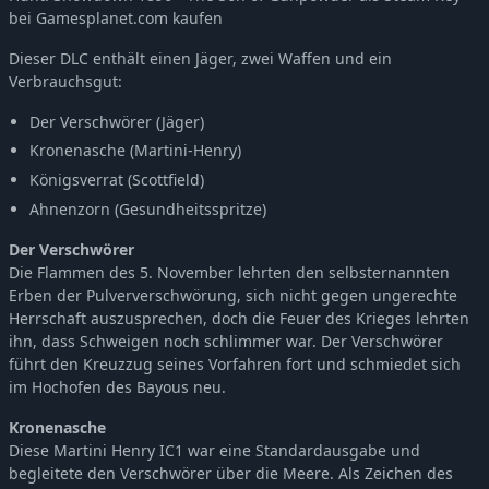
bei Gamesplanet.com kaufen
Hunt: Showdown 1896 - The Phantom of the Catacombs
-5%
9,49€
Hunt: Showdown 1896 - The Penitent
-5%
9,49€
Dieser DLC enthält einen Jäger, zwei Waffen und ein
Hunt: Showdown 1896 - Azure Arsenal
-5%
9,49€
Verbrauchsgut:
Hunt: Showdown 1896 - Northern Justice
-5%
9,49€
Der Verschwörer (Jäger)
Hunt: Showdown 1896 - Law of Salvage
-5%
9,49€
Kronenasche (Martini-Henry)
Hunt: Showdown 1896 - Zhong Kui
-5%
8,54€
Königsverrat (Scottfield)
Hunt: Showdown 1896 - The Beast Hunter
-5%
6,64€
Ahnenzorn (Gesundheitsspritze)
Hunt: Showdown 1896 - Crossroads
-5%
9,49€
Der Verschwörer
Hunt: Showdown 1896 - The Rat
-5%
4,74€
Die Flammen des 5. November lehrten den selbsternannten
Hunt: Showdown 1896 - Dead Man's Cut
-5%
9,49€
Erben der Pulververschwörung, sich nicht gegen ungerechte
Hunt: Showdown 1896 - Through the Bone Briar
-5%
6,64€
Herrschaft auszusprechen, doch die Feuer des Krieges lehrten
ihn, dass Schweigen noch schlimmer war. Der Verschwörer
Hunt: Showdown 1896 - Last of the Herd
-5%
9,49€
führt den Kreuzzug seines Vorfahren fort und schmiedet sich
Hunt: Showdown 1896 - The Last Laugh
-5%
9,49€
im Hochofen des Bayous neu.
Hunt: Showdown 1896 - Bark, Bone and Blood
-5%
9,49€
Kronenasche
Hunt: Showdown 1896 - Taker of Trophies
-5%
9,49€
Diese Martini Henry IC1 war eine Standardausgabe und
Hunt: Showdown 1896 - Myth of the Moors
-5%
9,49€
begleitete den Verschwörer über die Meere. Als Zeichen des