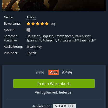
Genre:
Action
Bewertung:
(0)
System:
Sprachen:
Deutsch*, Englisch, Französisch*, Italienisch*,
Spanisch*, Polnisch*, Portugiesisch*, Japanisch*
*Untertitel
Auslieferung:
Steam Key
Publisher:
Crytek
-5%
9,49€
9,99€
In den Warenkorb
Verfügbarkeit: lieferbar
STEAM KEY
Auslieferung: