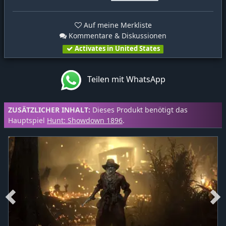
Auf meine Merkliste
Kommentare & Diskussionen
Activates in United States
Teilen mit WhatsApp
ZUSÄTZLICHER INHALT:
Dieses Produkt benötigt das
Hauptspiel
Hunt: Showdown 1896
.