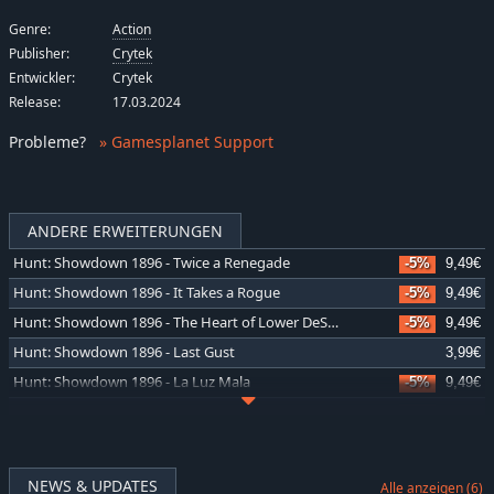
Genre:
Action
Publisher:
Crytek
Entwickler:
Crytek
Release:
17.03.2024
Probleme
?
» Gamesplanet Support
ANDERE ERWEITERUNGEN
Hunt: Showdown 1896 - Twice a Renegade
-5%
9,49€
Hunt: Showdown 1896 - It Takes a Rogue
-5%
9,49€
Hunt: Showdown 1896 - The Heart of Lower DeSalle
-5%
9,49€
Hunt: Showdown 1896 - Last Gust
3,99€
Hunt: Showdown 1896 - La Luz Mala
-5%
9,49€
Hunt: Showdown 1896 - Shrine Maiden's Hell
-5%
9,49€
Hunt: Showdown 1896 - Meridian Turncoat
-5%
9,49€
Hunt: Showdown 1896 - The Reckoning Son
-5%
9,49€
NEWS & UPDATES
Alle anzeigen (6)