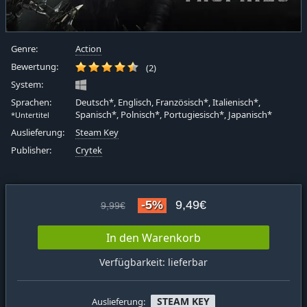
Genre:
Action
Bewertung:
(2)
System:
Sprachen:
Deutsch*, Englisch, Französisch*, Italienisch*,
Spanisch*, Polnisch*, Portugiesisch*, Japanisch*
*Untertitel
Auslieferung:
Steam Key
Publisher:
Crytek
-5%
9,49€
9,99€
In den Warenkorb
Verfügbarkeit: lieferbar
STEAM KEY
Auslieferung: