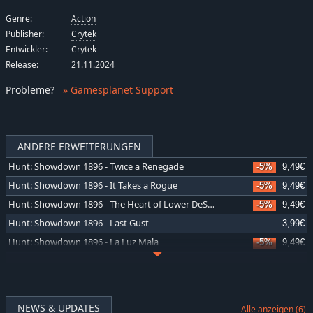
Genre:
Action
Publisher:
Crytek
Entwickler:
Crytek
Release:
21.11.2024
Probleme
?
» Gamesplanet Support
ANDERE ERWEITERUNGEN
Hunt: Showdown 1896 - Twice a Renegade
-5%
9,49€
Hunt: Showdown 1896 - It Takes a Rogue
-5%
9,49€
Hunt: Showdown 1896 - The Heart of Lower DeSalle
-5%
9,49€
Hunt: Showdown 1896 - Last Gust
3,99€
Hunt: Showdown 1896 - La Luz Mala
-5%
9,49€
Hunt: Showdown 1896 - Shrine Maiden's Hell
-5%
9,49€
Hunt: Showdown 1896 - Meridian Turncoat
-5%
9,49€
Hunt: Showdown 1896 - The Reckoning Son
-5%
9,49€
NEWS & UPDATES
Alle anzeigen (6)