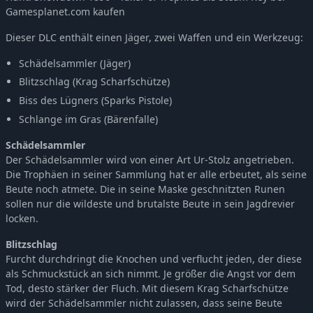
Gamesplanet.com kaufen
Hunt: Showdown 1896 - The Phantom of the Catacombs
-5%
9,49€
Hunt: Showdown 1896 - The Penitent
-5%
9,49€
Dieser DLC enthält einen Jäger, zwei Waffen und ein Werkzeug:
Hunt: Showdown 1896 - Azure Arsenal
-5%
9,49€
Schädelsammler (Jäger)
Hunt: Showdown 1896 - Northern Justice
-5%
9,49€
Blitzschlag (Krag Scharfschütze)
Hunt: Showdown 1896 - The Son of Gunpowder
-5%
9,49€
Biss des Lügners (Sparks Pistole)
Hunt: Showdown 1896 - Law of Salvage
-5%
9,49€
Schlange im Gras (Bärenfalle)
Hunt: Showdown 1896 - Zhong Kui
-5%
8,54€
Schädelsammler
Hunt: Showdown 1896 - The Beast Hunter
-5%
6,64€
Der Schädelsammler wird von einer Art Ur-Stolz angetrieben.
Hunt: Showdown 1896 - Crossroads
-5%
9,49€
Die Trophäen in seiner Sammlung hat er alle erbeutet, als seine
Hunt: Showdown 1896 - The Rat
-5%
4,74€
Beute noch atmete. Die in seine Maske geschnitzten Runen
Hunt: Showdown 1896 - Dead Man's Cut
-5%
9,49€
sollen nur die wildeste und brutalste Beute in sein Jagdrevier
locken.
Hunt: Showdown 1896 - Through the Bone Briar
-5%
6,64€
Hunt: Showdown 1896 - Last of the Herd
-5%
9,49€
Blitzschlag
Hunt: Showdown 1896 - The Last Laugh
Furcht durchdringt die Knochen und verflucht jeden, der diese
-5%
9,49€
als Schmuckstück an sich nimmt. Je größer die Angst vor dem
Hunt: Showdown 1896 - Bark, Bone and Blood
-5%
9,49€
Tod, desto stärker der Fluch. Mit diesem Krag Scharfschütze
Hunt: Showdown 1896 - Myth of the Moors
-5%
9,49€
wird der Schädelsammler nicht zulassen, dass seine Beute