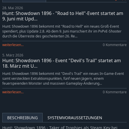
Hunt: Showdown 1896 - Reap What You Sow
-5%
9,49€
28. Mai 2026
Hunt: Showdown 1896 - The Madness of Montresor
-5%
9,49€
Hunt: Showdown 1896 - "Road to Hell"-Event startet am
Hunt: Showdown 1896 - The Prescient Night
-5%
9,49€
9. Juni mit Upd...
Hunt: Showdown 1896 - Souls of a Feather
-5%
14,24€
Hunt: Showdown 1896 bekommt mit "Road to Hell" ein neues Groß-Event
spendiert, plus Update 2.8. Ab dem 9. Juni marschiert ihr im PvPvE-Shooter
Hunt: Showdown 1896 - Ronin
-5%
6,64€
durch die Überreste des gescheiterten 26. Re...
Hunt: Showdown 1896 - The Trick Shooter
-5%
6,64€
weiterlesen...
0 Kommentare
Hunt: Showdown 1896 - From the Wilds
-5%
14,24€
5. März 2026
Hunt: Showdown 1896 - Legends of the Bayou
-5%
9,49€
Hunt: Showdown 1896 - Event "Devil's Trail" startet am
Hunt: Showdown 1896 - Lonely Howl
-5%
9,49€
18. März mit U...
Hunt: Showdown 1896 - Spirit of Nian
-5%
8,54€
Hunt: Showdown 1896 bekommt mit "Devil's Trail" ein neues In-Game-Event
samt versteckten Extraktionspunkten, fünf neuen Jägern, einem
Hunt: Showdown 1896 - The Revenant
-5%
6,64€
feuerspeienden Monster und massiven Gameplay-Änderung...
Hunt: Showdown 1896 - Commedia Della Morte
-5%
9,49€
weiterlesen...
0 Kommentare
Hunt: Showdown 1896 - They Came From Salem
-5%
9,49€
Hunt: Showdown 1896 - When Shadows Dance
-5%
9,49€
Hunt: Showdown 1896 - Cold Blooded
-5%
7,59€
BESCHREIBUNG
SYSTEMVORAUSSETZUNGEN
Hunt: Showdown 1896 - The Shadow Under the Cowl
-5%
9,49€
Hunt: Showdown 1896 - The Prodigal Daughter
-5%
6,64€
Hunt: Showdown 1896 - Taker of Trophies als Steam Key bei