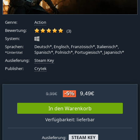
Genre:
Action
Bewertung:
(3)
System:
Sprachen:
Deutsch*, Englisch, Französisch*, Italienisch*,
Spanisch*, Polnisch*, Portugiesisch*, Japanisch*
*Untertitel
Auslieferung:
Steam Key
Publisher:
Crytek
-5%
9,49€
9,99€
In den Warenkorb
Verfügbarkeit: lieferbar
STEAM KEY
Auslieferung: