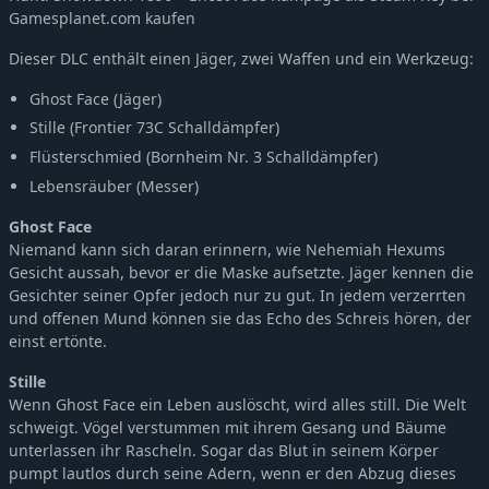
Gamesplanet.com kaufen
Hunt: Showdown 1896 - The Phantom of the Catacombs
-5%
9,49€
Hunt: Showdown 1896 - The Penitent
-5%
9,49€
Dieser DLC enthält einen Jäger, zwei Waffen und ein Werkzeug:
Hunt: Showdown 1896 - Azure Arsenal
-5%
9,49€
Ghost Face (Jäger)
Hunt: Showdown 1896 - Northern Justice
-5%
9,49€
Stille (Frontier 73C Schalldämpfer)
Hunt: Showdown 1896 - The Son of Gunpowder
-5%
9,49€
Flüsterschmied (Bornheim Nr. 3 Schalldämpfer)
Hunt: Showdown 1896 - Law of Salvage
-5%
9,49€
Lebensräuber (Messer)
Hunt: Showdown 1896 - Zhong Kui
-5%
8,54€
Ghost Face
Hunt: Showdown 1896 - The Beast Hunter
-5%
6,64€
Niemand kann sich daran erinnern, wie Nehemiah Hexums
Hunt: Showdown 1896 - Crossroads
-5%
9,49€
Gesicht aussah, bevor er die Maske aufsetzte. Jäger kennen die
Hunt: Showdown 1896 - The Rat
-5%
4,74€
Gesichter seiner Opfer jedoch nur zu gut. In jedem verzerrten
Hunt: Showdown 1896 - Dead Man's Cut
-5%
9,49€
und offenen Mund können sie das Echo des Schreis hören, der
einst ertönte.
Hunt: Showdown 1896 - Through the Bone Briar
-5%
6,64€
Hunt: Showdown 1896 - Last of the Herd
-5%
9,49€
Stille
Hunt: Showdown 1896 - The Last Laugh
Wenn Ghost Face ein Leben auslöscht, wird alles still. Die Welt
-5%
9,49€
schweigt. Vögel verstummen mit ihrem Gesang und Bäume
Hunt: Showdown 1896 - Bark, Bone and Blood
-5%
9,49€
unterlassen ihr Rascheln. Sogar das Blut in seinem Körper
Hunt: Showdown 1896 - Taker of Trophies
-5%
9,49€
pumpt lautlos durch seine Adern, wenn er den Abzug dieses