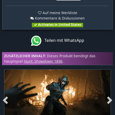
Auf meine Merkliste
Kommentare & Diskussionen
Activates in United States
Teilen mit WhatsApp
ZUSÄTZLICHER INHALT:
Dieses Produkt benötigt das
Hauptspiel
Hunt: Showdown 1896
.