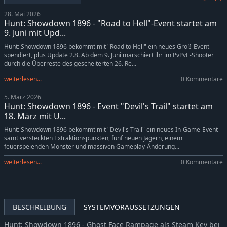
Hunt: Showdown 1896 - Reap What You Sow
-5%
9,49€
28. Mai 2026
Hunt: Showdown 1896 - The Madness of Montresor
-5%
9,49€
Hunt: Showdown 1896 - "Road to Hell"-Event startet am
Hunt: Showdown 1896 - The Prescient Night
-5%
9,49€
9. Juni mit Upd...
Hunt: Showdown 1896 - Souls of a Feather
-5%
14,24€
Hunt: Showdown 1896 bekommt mit "Road to Hell" ein neues Groß-Event
spendiert, plus Update 2.8. Ab dem 9. Juni marschiert ihr im PvPvE-Shooter
Hunt: Showdown 1896 - Ronin
-5%
6,64€
durch die Überreste des gescheiterten 26. Re...
Hunt: Showdown 1896 - The Trick Shooter
-5%
6,64€
weiterlesen...
0 Kommentare
Hunt: Showdown 1896 - From the Wilds
-5%
14,24€
5. März 2026
Hunt: Showdown 1896 - Legends of the Bayou
-5%
9,49€
Hunt: Showdown 1896 - Event "Devil's Trail" startet am
Hunt: Showdown 1896 - Lonely Howl
-5%
9,49€
18. März mit U...
Hunt: Showdown 1896 - Spirit of Nian
-5%
8,54€
Hunt: Showdown 1896 bekommt mit "Devil's Trail" ein neues In-Game-Event
samt versteckten Extraktionspunkten, fünf neuen Jägern, einem
Hunt: Showdown 1896 - The Revenant
-5%
6,64€
feuerspeienden Monster und massiven Gameplay-Änderung...
Hunt: Showdown 1896 - Commedia Della Morte
-5%
9,49€
weiterlesen...
0 Kommentare
Hunt: Showdown 1896 - They Came From Salem
-5%
9,49€
Hunt: Showdown 1896 - When Shadows Dance
-5%
9,49€
Hunt: Showdown 1896 - Cold Blooded
-5%
7,59€
BESCHREIBUNG
SYSTEMVORAUSSETZUNGEN
Hunt: Showdown 1896 - The Shadow Under the Cowl
-5%
9,49€
Hunt: Showdown 1896 - The Prodigal Daughter
-5%
6,64€
Hunt: Showdown 1896 - Ghost Face Rampage als Steam Key bei