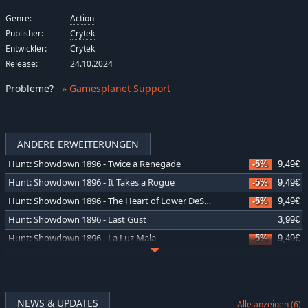
Genre:
Action
Publisher:
Crytek
Entwickler:
Crytek
Release:
24.10.2024
Probleme
?
» Gamesplanet Support
ANDERE ERWEITERUNGEN
Hunt: Showdown 1896 - Twice a Renegade
-5%
9,49€
Hunt: Showdown 1896 - It Takes a Rogue
-5%
9,49€
Hunt: Showdown 1896 - The Heart of Lower DeSalle
-5%
9,49€
Hunt: Showdown 1896 - Last Gust
3,99€
Hunt: Showdown 1896 - La Luz Mala
-5%
9,49€
Hunt: Showdown 1896 - Shrine Maiden's Hell
-5%
9,49€
Hunt: Showdown 1896 - Meridian Turncoat
-5%
9,49€
Hunt: Showdown 1896 - The Reckoning Son
-5%
9,49€
NEWS & UPDATES
Alle anzeigen (6)