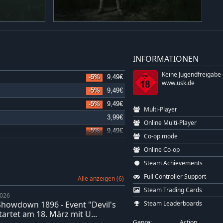
INFORMATIONEN
Keine Jugendfreigabe
-5%
9,49€
www.usk.de
-5%
9,49€
-5%
9,49€
Multi-Player
3,99€
Online Multi-Player
-5%
9,49€
Co-op mode
-5%
9,49€
Online Co-op
-5%
9,49€
Steam Achievements
-5%
9,49€
Full Controller Support
Alle anzeigen (6)
-5%
9,49€
Steam Trading Cards
2026
-5%
9,49€
Showdown 1896 - Event "Devil's
Steam Leaderboards
-5%
9,49€
startet am 18. März mit U...
Genre:
Action