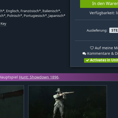
In den Ware
h*, Englisch, Französisch*, Italienisch*,
Verfügbarkeit: l
ch*, Polnisch*, Portugiesisch*, Japanisch*
 Key
ST
Auslieferung:
k
Auf meine Me
Kommentare & Di
Activates in Uni
Hauptspiel
Hunt: Showdown 1896
.