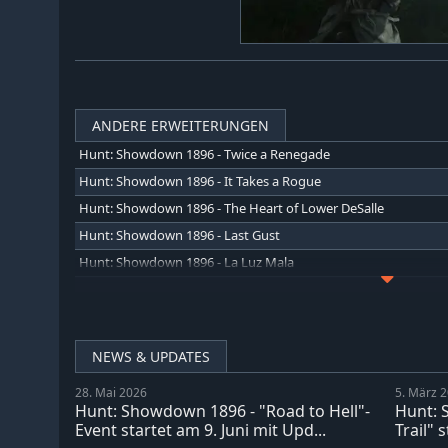
ANDERE ERWEITERUNGEN
Hunt: Showdown 1896 - Twice a Renegade
Hunt: Showdown 1896 - It Takes a Rogue
Hunt: Showdown 1896 - The Heart of Lower DeSalle
Hunt: Showdown 1896 - Last Gust
Hunt: Showdown 1896 - La Luz Mala
Hunt: Showdown 1896 - Shrine Maiden's Hell
Hunt: Showdown 1896 - Meridian Turncoat
Hunt: Showdown 1896 - The Reckoning Son
NEWS & UPDATES
Hunt: Showdown 1896 - Reap What You Sow
28. Mai 2026
5. März 
Hunt: Showdown 1896 - The Madness of Montresor
Hunt: Showdown 1896 - "Road to Hell"-
Hunt: 
Hunt: Showdown 1896 - The Prescient Night
Event startet am 9. Juni mit Upd...
Trail" 