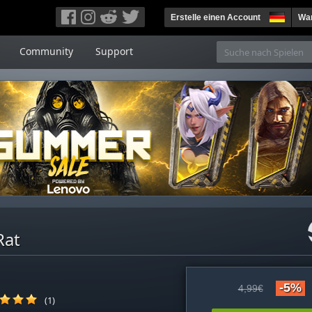
Erstelle einen Account
War
Community
Support
Rat
-5%
4,99€
(1)