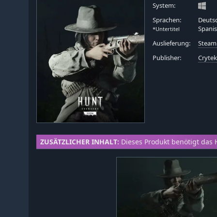
System:
Sprachen:
Deutsc
Spanis
*Untertitel
Auslieferung:
Steam
Publisher:
Cryte
ZUSÄTZLICHER INHALT:
Dieses Produkt benötigt das 