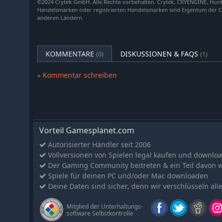
©2024 Crytek GmbH. Alle Rechte vorbehalten. Crytek, CRYENGINE, Hu
Hunt: Showdown 1896 - Northern Justice
Handelsmarken oder registrierten Handelsmarken sind Eigentum der C
anderen Ländern.
Hunt: Showdown 1896 - The Son of Gunpowder
Hunt: Showdown 1896 - Law of Salvage
Hunt: Showdown 1896 - Zhong Kui
KOMMENTARE
DISKUSSIONEN & FAQS
(0)
(1)
Hunt: Showdown 1896 - The Beast Hunter
Hunt: Showdown 1896 - Crossroads
» Kommentar schreiben
Hunt: Showdown 1896 - Dead Man's Cut
Hunt: Showdown 1896 - Through the Bone Briar
Hunt: Showdown 1896 - Last of the Herd
Hunt: Showdown 1896 - The Last Laugh
Vorteil Gamesplanet.com
Hunt: Showdown 1896 - Bark, Bone and Blood
Autorisierter Händler seit 2006
Vollversionen von Spielen legal kaufen und downlo
Hunt: Showdown 1896 - Taker of Trophies
Der Gaming Community beitreten & ein Teil davon 
Hunt: Showdown 1896 - Myth of the Moors
Spiele für deinen PC und/oder Mac downloaden
Hunt: Showdown 1896 - Biatatá - Still Waters Run Deep
Deine Daten sind sicher, denn wir verschlüsseln all
Hunt: Showdown 1896 - The Concubine
Mitglied der Unterhaltungs-
Hunt: Showdown 1896 - Bridgewater's Honor
software Selbstkontrolle
Hunt: Showdown 1896 - The Lawless