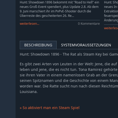
Hunt: Showdown 1896 - Souls of a Feather
Hunt: Showdown 1896 bekommt mit "Road to Hell" ein
Hunt: Sho
neues Groß-Event spendiert, plus Update 2.8. Ab dem
neues In
Hunt: Showdown 1896 - Ronin
9. Juni marschiert ihr im PvPvE-Shooter durch die
Extraktio
Hunt: Showdown 1896 - The Trick Shooter
Überreste des gescheiterten 26. Re...
feuerspe
Änderung.
Hunt: Showdown 1896 - From the Wilds
weiterlesen...
0 Kommentare
weiterlese
Hunt: Showdown 1896 - Legends of the Bayou
Hunt: Showdown 1896 - Lonely Howl
Hunt: Showdown 1896 - Spirit of Nian
BESCHREIBUNG
SYSTEMVORAUSSETZUNGEN
Hunt: Showdown 1896 - The Revenant
Hunt: Showdown 1896 - The Rat als Steam Key bei Gam
Hunt: Showdown 1896 - Commedia Della Morte
Es gibt zwei Arten von Leuten in der Welt: Jene, die auf
Hunt: Showdown 1896 - They Came From Salem
leben und jene, die es nicht tun. Tona Ramirez gehörte
Hunt: Showdown 1896 - When Shadows Dance
sie ihren Vater in einem namenlosen Grab an der Grenz
Hunt: Showdown 1896 - Cold Blooded
seinen Spitznamen und die Geschichte von einem Mann
worden war. Die Ratte sucht nun nach diesen Reichtüm
Hunt: Showdown 1896 - The Shadow Under the Cowl
Louisiana.
Hunt: Showdown 1896 - The Prodigal Daughter
Hunt: Showdown 1896 - The Phantom of the Catacombs
» So aktiviert man ein Steam Spiel
Hunt: Showdown 1896 - The Penitent
Hunt: Showdown 1896 - Azure Arsenal