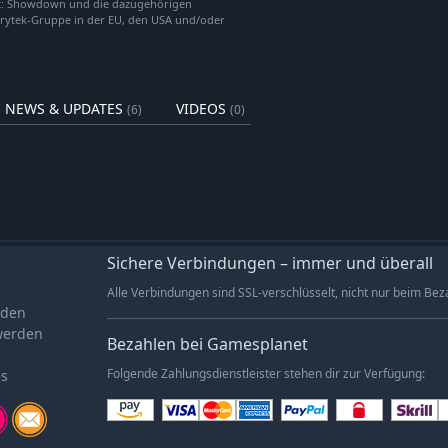
nt: Showdown und die dazugehörigen
-5%
9,49€
rytek-Gruppe in der EU, den USA und/oder
-5%
9,49€
-5%
9,49€
-5%
8,54€
NEWS & UPDATES
VIDEOS
(6)
(0)
-5%
6,64€
-5%
9,49€
-5%
9,49€
-5%
6,64€
-5%
9,49€
-5%
9,49€
Sichere Verbindungen – immer und überall
-5%
9,49€
Alle Verbindungen sind SSL-verschlüsselt, nicht nur beim Bez
aden
-5%
9,49€
werden
-5%
9,49€
Bezahlen bei Gamesplanet
-5%
9,49€
es
Folgende Zahlungsdienstleister stehen dir zur Verfügung:
-5%
9,49€
-5%
9,49€
-5%
7,59€