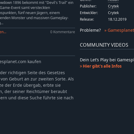
-5%
14,24€
wdown 1896 bekommt mit "Devil's Trail" ein
Publisher:
Crytek
-Game-Event samt versteckten
-5%
6,64€
Entwickler:
Crytek
nspunkten, fünf neuen Jägern, einem
-5%
6,64€
ienden Monster und massiven Gameplay-
Release:
18.12.2019
..
-5%
14,24€
Probleme
?
» Gamesplanet
n...
0 Kommentare
-5%
9,49€
-5%
9,49€
COMMUNITY VIDEOS
-5%
8,54€
-5%
6,64€
Dein Let’s Play bei Games
esplanet.com kaufen
Hier gibt's alle Infos
-5%
9,49€
 der richtigen Seite des Gesetzes
-5%
9,49€
 von Geburt an zur zweiten Sorte. Als
-5%
9,49€
e der Erde übergab, erbte sie
-5%
7,59€
, der seiner Reichtümer beraubt
ern und diese Suche führte sie nach
-5%
9,49€
-5%
6,64€
-5%
9,49€
-5%
9,49€
-5%
9,49€