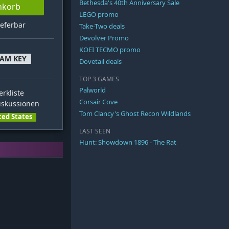
Bethesda's 40th Anniversary Sale
nkorb
LEGO promo
ieferbar
Take-Two deals
Devolver Promo
KOEI TECMO promo
EAM KEY
Dovetail deals
TOP 3 GAMES
Palworld
rkliste
Corsair Cove
skussionen
Tom Clancy's Ghost Recon Wildlands
ted States
LAST SEEN
Hunt: Showdown 1896 - The Rat