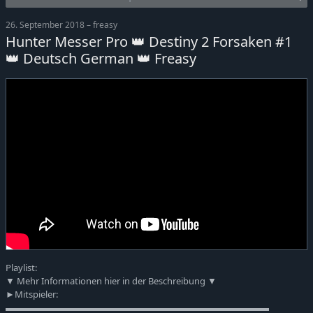
26. September 2018 – freasy
Hunter Messer Pro 👑 Destiny 2 Forsaken #1
👑 Deutsch German 👑 Freasy
Playlist:
▼ Mehr Informationen hier in der Beschreibung ▼
►Mitspieler:
▬▬▬▬▬▬▬▬▬▬▬▬▬▬▬▬▬▬▬▬▬▬▬▬▬▬▬▬▬