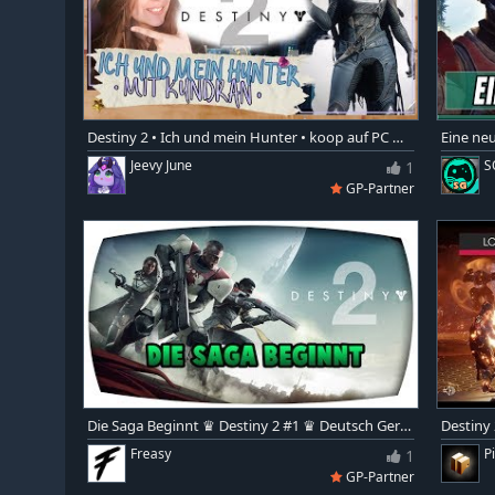
Destiny 2 • Ich und mein Hunter • koop auf PC mit Kundran #1 | Lets Play deutsch / Facecam
Jeevy June
1
S
GP-Partner
Die Saga Beginnt ♛ Destiny 2 #1 ♛ Deutsch German ♛ Freasy
Freasy
1
P
GP-Partner