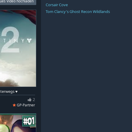
ues Video hochladen
Corsair Cove
Tom Clancy's Ghost Recon Wildlands
nterwegs ♥
2
GP-Partner