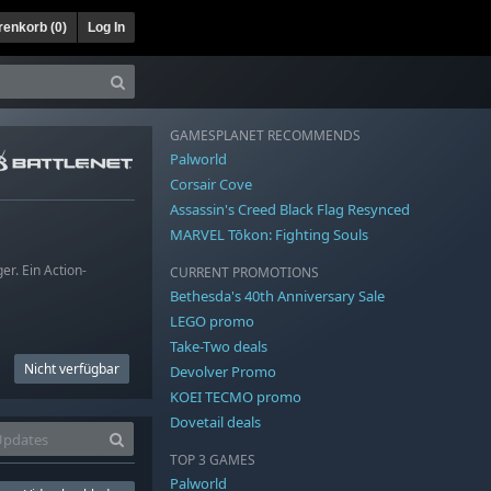
enkorb (
0
)
Log In
GAMESPLANET RECOMMENDS
Palworld
Corsair Cove
Assassin's Creed Black Flag Resynced
MARVEL Tōkon: Fighting Souls
r. Ein Action-
CURRENT PROMOTIONS
Bethesda's 40th Anniversary Sale
LEGO promo
Take-Two deals
Nicht verfügbar
Devolver Promo
KOEI TECMO promo
Dovetail deals
TOP 3 GAMES
Palworld