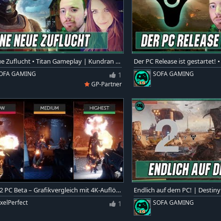
Eine neue Zuflucht • Titan Gameplay | Kundran & Jeevy | Destiny 2 #2
OFA GAMING
1
SOFA GAMING
GP-Partner
Destiny 2 PC Beta – Grafikvergleich mit 4K-Auflösung | Highest vs. Medium vs. Low
ixelPerfect
1
SOFA GAMING