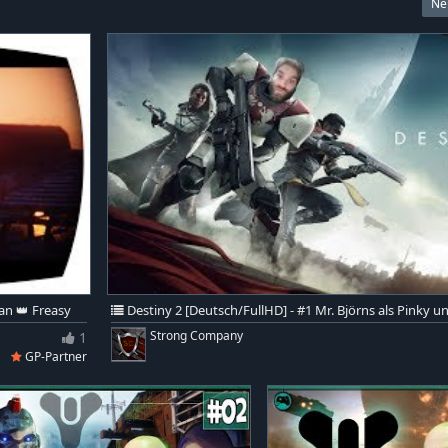
Ne
an 👑 Freasy
Destiny 2 [Deutsch/FullHD] - #1 Mr. Björns als Pinky u
1
Strong Company
GP-Partner