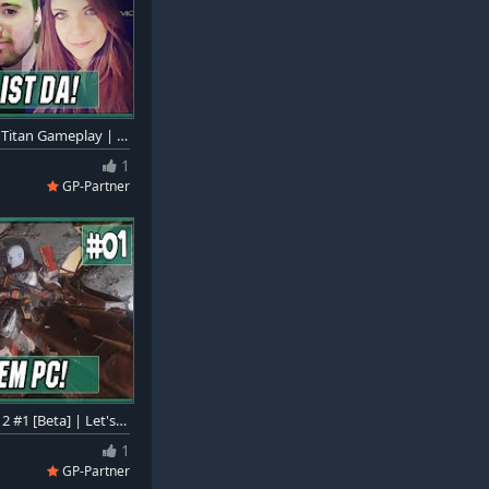
Der PC Release ist gestartet! • Titan Gameplay | Kundran & Jeevy | Destiny 2 #1
1
GP-Partner
Endlich auf dem PC! | Destiny 2 #1 [Beta] | Let's Play german / deutsch
1
GP-Partner