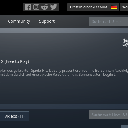
Erstelle einen Account
War
Community
Support
2 (Free to Play)
pfer des gefeierten Spiele-Hits Destiny präsentieren den heißersehnten Nachfolge
 mit dem du dich auf eine epische Reise durch das Sonnensystem begibst.
n
Videos
(11)