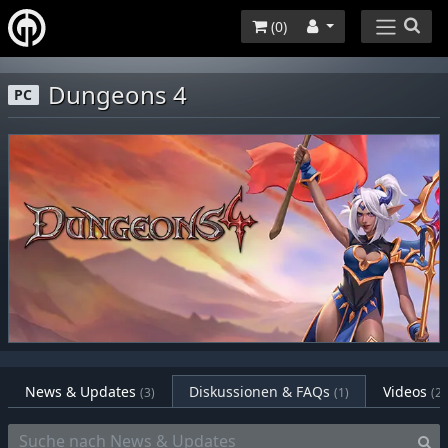
(
0
)
Dungeons 4
PC
News & Updates
Diskussionen & FAQs
Videos
(3)
(1)
(2)