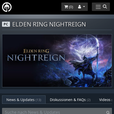
(
0
)
ELDEN RING NIGHTREIGN
PC
News & Updates
Diskussionen & FAQs
Videos
(13)
(2)
(0