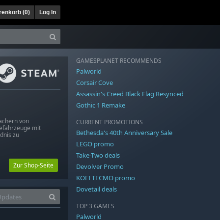
enkorb (
0
)
Log In
GAMESPLANET RECOMMENDS
Palworld
Corsair Cove
Assassin's Creed Black Flag Resynced
Gothic 1 Remake
achern von
CURRENT PROMOTIONS
efahrzeuge mit
Bethesda's 40th Anniversary Sale
dnis zu
LEGO promo
Take-Two deals
Zur Shop-Seite
Devolver Promo
KOEI TECMO promo
Dovetail deals
TOP 3 GAMES
Palworld