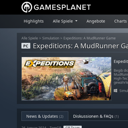
Highlights
Alle Spiele
Angebote
Charts
Alle Spiele
Simulation
Expeditions: A MudRunner Game
Expeditions: A MudRunner 
PC
Expedi
Begib di
MudRunne
High-Tec
gewährle
Simul
News & Updates
Diskussionen & FAQs
(2)
(1)
26. Januar 2024 – TomGP
GP Team