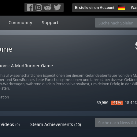
Erstelle einen Account
War
Community
Support
Game
tions: A MudRunner Game
ch auf wissenschaftlichen Expeditionen bei diesem Geländeabenteuer von den M
r und SnowRunner. Leite Forschungsmissionen und fahre dabei diverse Geländ
h-Werkzeugen, während du dein Personal verwaltest, um deinen Erfolg in der Wil
isten.
ation
39,99€
-61%
15,44€
Videos
Steam Achievements
(0)
(20)