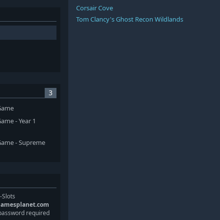
Corsair Cove
Tom Clancy's Ghost Recon Wildlands
3
 Game
ame - Year 1
Game - Supreme
-Slots
gamesplanet.com
password required