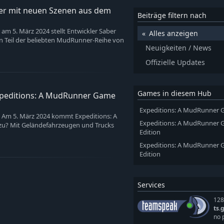
ler mit neuen Szenen aus dem
Beiträge filtern nach
m 5. März 2024 stellt Entwickler Saber
Alles anzeigen
en Teil der beliebten MudRunner-Reihe von
Neuigkeiten / News
Offizielle Updates
Games in diesem Hub
 Expeditions: A MudRunner Game
Expeditions: A MudRunner
 Am 5. März 2024 kommt Expeditions: A
Expeditions: A MudRunner G
zu? Mit Geländefahrzeugen und Trucks
Edition
Expeditions: A MudRunner 
Edition
Services
128
ts.
no 