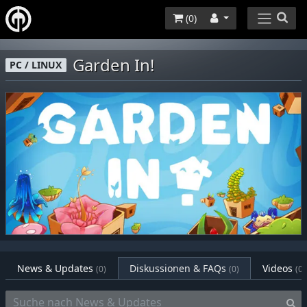
(
0
)
Garden In!
PC / LINUX
News & Updates
Diskussionen & FAQs
Videos
(0)
(0)
(0)