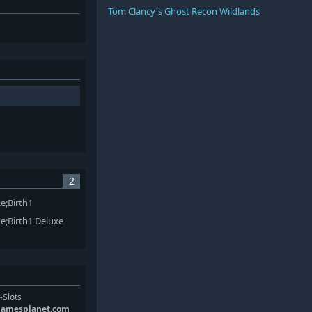
Tom Clancy's Ghost Recon Wildlands
2
e;Birth1
;Birth1 Deluxe
-Slots
gamesplanet.com