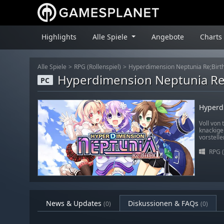
Highlights
Alle Spiele
Angebote
Charts
Alle Spiele
RPG (Rollenspiel)
Hyperdimension Neptunia Re;Birt
Hyperdimension Neptunia Re
PC
Hyperd
Voll von
knackige
vorstelle
RPG (
News & Updates
Diskussionen & FAQs
(0)
(0)