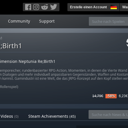
Erstelle einen Account
War
Community
Support
h1
;Birth1
imension Neptunia Re;Birth1
 temporeicher, rundenbasierter RPG-Action, Momenten, in denen die Vierte Wand
n Dialogen und mehr individuell anpassbaren Gegenständen, Waffen und Kostüme
n kannst. Gamindustri ist eine Welt, die das JRPG-Konzept auf den Kopf stellen wir
Rollenspiel)
14,79€
-58%
6,23€
Videos
Steam Achievements
(0)
(45)