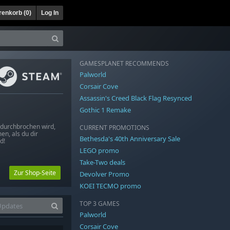
enkorb (
0
)
Log In
GAMESPLANET RECOMMENDS
Palworld
Corsair Cove
Assassin's Creed Black Flag Resynced
Gothic 1 Remake
 durchbrochen wird,
CURRENT PROMOTIONS
n, als du dir
Bethesda's 40th Anniversary Sale
d!
LEGO promo
Take-Two deals
Zur Shop-Seite
Devolver Promo
KOEI TECMO promo
TOP 3 GAMES
Palworld
Corsair Cove