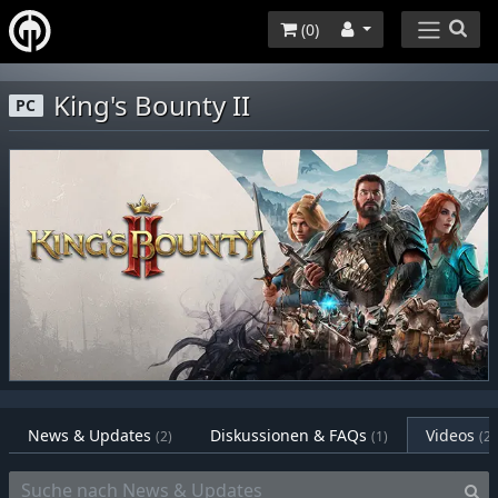
(
0
)
King's Bounty II
PC
News & Updates
Diskussionen & FAQs
Videos
(2)
(1)
(2)