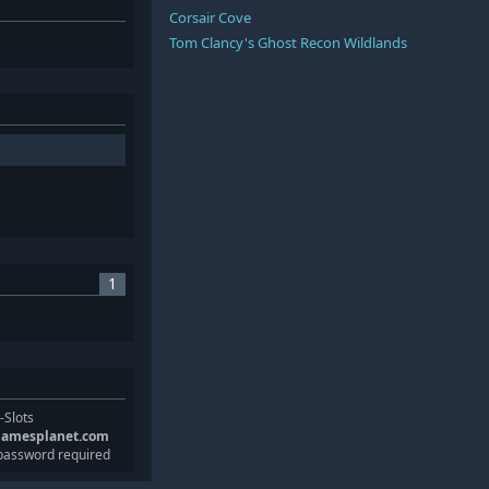
Corsair Cove
Tom Clancy's Ghost Recon Wildlands
1
-Slots
gamesplanet.com
password required