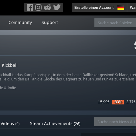
Erstelle einen Account
War
Community
Support
 Kickball
ckball ist das Kampfsportspiel, in dem der beste Ballkicker gewinnt! Schlage, tre
s Feld, um den Ball an die Glocke des Gegners zu hauen und Punkte zu erzielen!
e & Indie
15,99€
-83%
2,77€
Videos
Steam Achievements
(0)
(26)