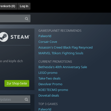
enkorb (
0
)
Log In
GAMESPLANET RECOMMENDS
Palworld
Corsair Cove
Assassin's Creed Black Flag Resynced
MARVEL Tōkon: Fighting Souls
te und köpfe dich
CURRENT PROMOTIONS
Bethesda's 40th Anniversary Sale
LEGO promo
Take-Two deals
Zur Shop-Seite
Devolver Promo
KOEI TECMO promo
Dovetail deals
TOP 3 GAMES
Palworld