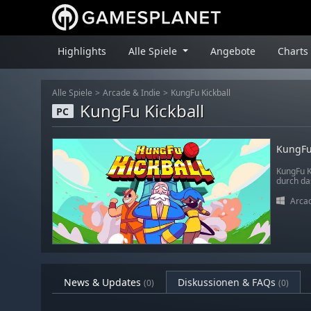
Highlights
Alle Spiele
Angebote
Charts
Alle Spiele
Arcade & Indie
KungFu Kickball
KungFu Kickball
PC
KungFu
KungFu Ki
durch da
Arcad
News & Updates
Diskussionen & FAQs
(0)
(0)