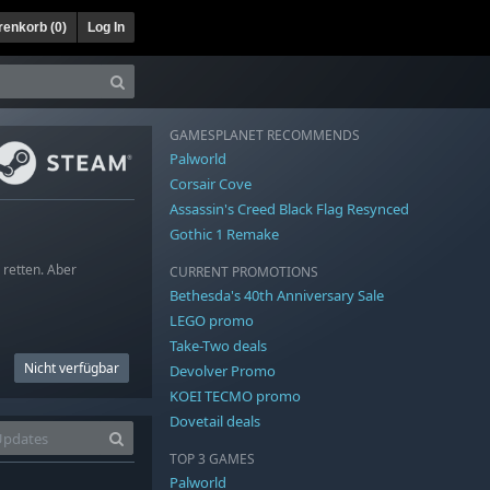
enkorb (
0
)
Log In
GAMESPLANET RECOMMENDS
Palworld
Corsair Cove
Assassin's Creed Black Flag Resynced
Gothic 1 Remake
 retten. Aber
CURRENT PROMOTIONS
Bethesda's 40th Anniversary Sale
LEGO promo
Take-Two deals
Nicht verfügbar
Devolver Promo
KOEI TECMO promo
Dovetail deals
TOP 3 GAMES
Palworld