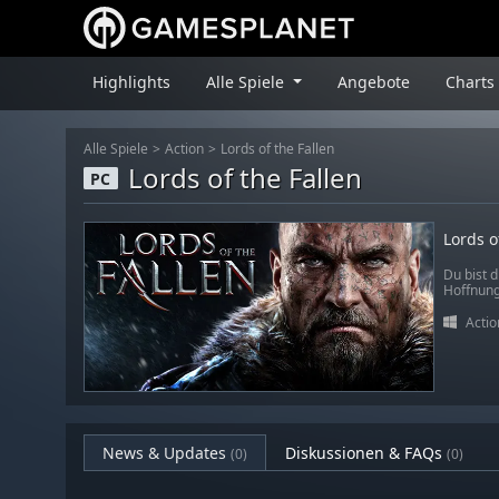
Highlights
Alle Spiele
Angebote
Charts
Alle Spiele
Action
Lords of the Fallen
Lords of the Fallen
PC
Lords o
Du bist 
Hoffnung 
Actio
News & Updates
Diskussionen & FAQs
(0)
(0)