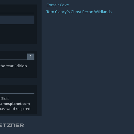
Corsair Cove
Tom Clancy's Ghost Recon Wildlands
1
the Year Edition
-Slots
gamesplanet.com
password required