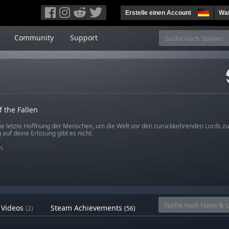
Erstelle einen Account
War
Community
Support
f the Fallen
die letzte Hoffnung der Menschen, um die Welt vor den zurückkehrenden Lords zu
auf deine Erlösung gibt es nicht.
n
Videos
Steam Achievements
(2)
(56)