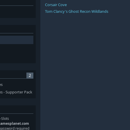
Corsair Cove
Tom Clancy's Ghost Recon Wildlands
2
es
es - Supporter Pack
-Slots
gamesplanet.com
password required