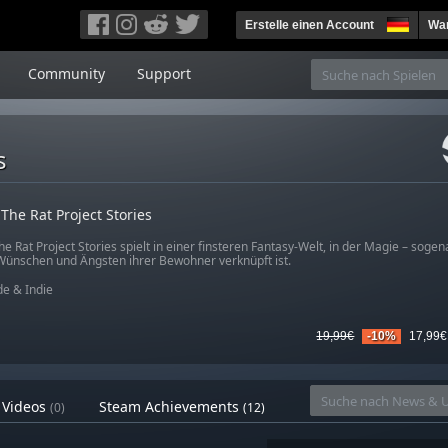
Erstelle einen Account
War
Community
Support
s
The Rat Project Stories
e Rat Project Stories spielt in einer finsteren Fantasy-Welt, in der Magie – sogen
Wünschen und Ängsten ihrer Bewohner verknüpft ist.
e & Indie
19,99€
-10%
17,99€
Videos
Steam Achievements
(0)
(12)