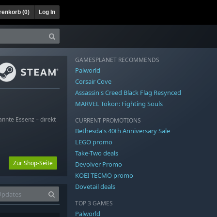
enkorb (
0
)
Log In
GAMESPLANET RECOMMENDS
Palworld
Corsair Cove
Assassin's Creed Black Flag Resynced
MARVEL Tōkon: Fighting Souls
annte Essenz – direkt
CURRENT PROMOTIONS
Bethesda's 40th Anniversary Sale
LEGO promo
Take-Two deals
Zur Shop-Seite
Devolver Promo
KOEI TECMO promo
Dovetail deals
TOP 3 GAMES
Palworld