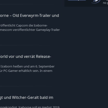
no 
rne – Old Everwyrm-Trailer und
röffentlicht Capcom die Iceborne-
mescom veröffentlichter Gameplay-Trailer
rld vor und verrät Release-
d Iceborn heißen und am 6. September
für PC-Gamer erhältlich sein. In einem
t und Witcher-Geralt bald im
ngekündigt. Iceborne soll im Herbst 2019