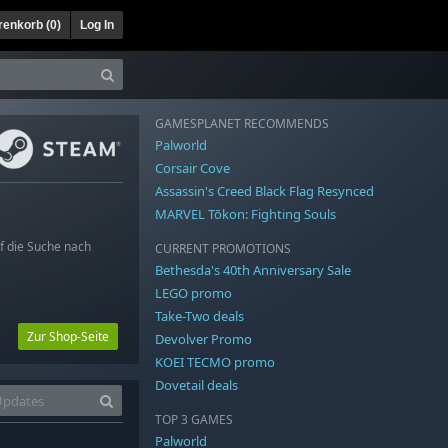
enkorb (
0
)
Log In
GAMESPLANET RECOMMENDS
Palworld
Corsair Cove
Assassin's Creed Black Flag Resynced
MARVEL Tōkon: Fighting Souls
f die Suche nach
CURRENT PROMOTIONS
Bethesda's 40th Anniversary Sale
LEGO promo
Take-Two deals
Zur Shop-Seite
Devolver Promo
KOEI TECMO promo
Dovetail deals
TOP 3 GAMES
Palworld