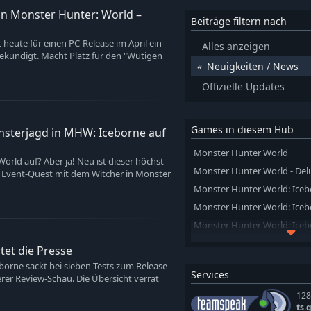
in Monster Hunter: World –
Beiträge filtern nach
 heute für einen PC-Release im April ein
Alles anzeigen
ekündigt. Macht Platz für den "Wütigen
Neuigkeiten / News
Offizielle Updates
Games in diesem Hub
onsterjagd in MHW: Iceborne auf
Monster Hunter World
orld auf? Aber ja! Neu ist dieser höchst
Monster Hunter World - Delu
 Event-Quest mit dem Witcher in Monster
Monster Hunter World: Iceb
Monster Hunter World: Icebo
Monster Hunter World: Iceb
Edition
tet die Presse
Monster Hunter World: Iceb
ne sackt bei sieben Tests zum Release
Edition - Deluxe
Services
rer Review-Schau. Die Übersicht verrät
Monster Hunter World: Iceb
128
ts.