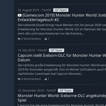
23. August 2019 – TomGP
GP Team
[Gamescom 2019] Monster Hunter World: Icebo
Entwicklertagebuch #2
Die nahende Eiszeit bringt neue Bestien mit: Im Januar 2020 ve
Erweiterung für Monster Hunter: World. Ein im Rahmen der Ga
zerrt alte und neue Kreaturen vor die Kamera,...
0 Kommentare
1
10. Mai 2019 – TomGP
GP Team
Capcom stellt Iceborn-DLC für Monster Hunter Wo
Datum
Die nächste große Erweiterung für Monster Hunter: World wir
2019 für Konsolen ausgerollt. Erst im Winter soll Iceborn auch 
nächtlichen Livestream hat Capcom Monster...
0 Kommentare
1
10. Dezember 2018 – TomGP
GP Team
Monster Hunter World: Iceborne-DLC angekündig
Spiel
Capcom hat die erste Erweiterung für Monster Hunter: World a