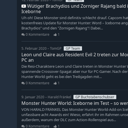
Wütiger Brachydios und Zorniger Rajang bald 
Iceborne
Uh oh! Diese Monster sind definitiv schlecht drauf. Capcom hat
kostenfreies Update für Monster Hunter: Word – Iceborne ang
Brachydios" und den "Zornigen Rajang"! Dabei...
0 Kommentare
1
5. Februar 2020 – TomGP
GP Team
Leon und Claire aus Resident Evil 2 treten zur M
PC an
Die Resi-Charaktere Leon und Claire treten in Monster Hunter W
spannende Crossover-Spagat aber nur für PC-Gamer. Nach der
Hunter World geht es bei den Treibjagden mit...
0 Kommentare
1
9. Januar 2020 – Harald Fränkel
GP Buchstabenschubser
Monster Hunter World: Iceborne im Test – so wer
VON HARALD FRÄNKEL Das Monster Hunter World-Add-on Icebor
unfassbare acht Awards ein! Wieso, erfahrt ihr im Rahmen unse
außerdem, warum der DLC zum Action-Rollenspiel aus...
0 Kommentare
1