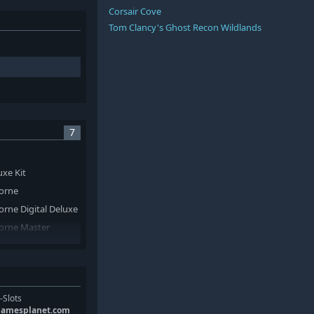
Corsair Cove
Tom Clancy's Ghost Recon Wildlands
7
xe Kit
orne
rne Digital Deluxe
orne Master
orne Master
orne Deluxe Kit
-Slots
gamesplanet.com