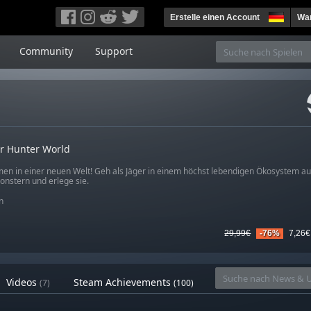
Erstelle einen Account
War
Community
Support
r Hunter World
en in einer neuen Welt! Geh als Jäger in einem höchst lebendigen Ökosystem au
onstern und erlege sie.
n
29,99€
-76%
7,26€
Videos
Steam Achievements
(7)
(100)