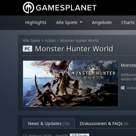
Highlights
Alle Spiele
Angebote
Charts
Alle Spiele
Action
Monster Hunter World
Monster Hunter World
PC
Monste
Willkomm
wilden M
Actio
News & Updates
Diskussionen & FAQs
(16)
(8)
12. Februar 2020 – TomGP
GP Team