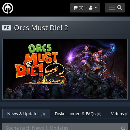
(
0
)
Orcs Must Die! 2
PC
News & Updates
Diskussionen & FAQs
Videos
(0)
(0)
(0)