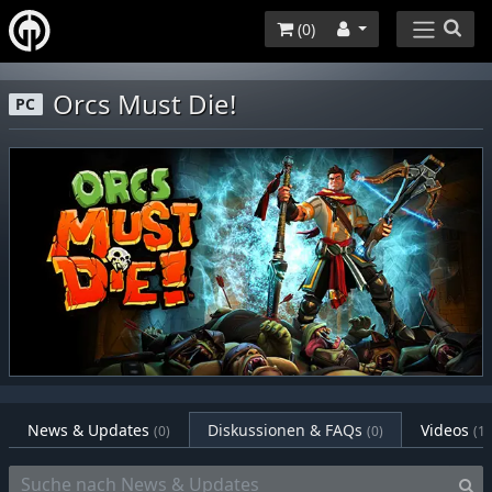
(
0
)
Orcs Must Die!
PC
News & Updates
Diskussionen & FAQs
Videos
(0)
(0)
(1)