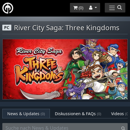
(
0
)
River City Saga: Three Kingdoms
PC
News & Updates
Diskussionen & FAQs
Videos
(0)
(0)
(0)